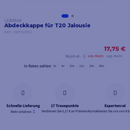
LEWMAR
Abdeckkappe für T20 Jalousie
REF.
367720150
17,75 €
18,20 €
inkl. MwSt.
zzgl. MwSt.
In Raten zahlen
3x
4x
10x
12x
24x
60x
Schnelle Lieferung
17 Treuepunkte
Expertenrat
Verdienen Sie 0,17 € an Prämien
Kontaktieren Sie uns von 8 b
Mehr erfahren