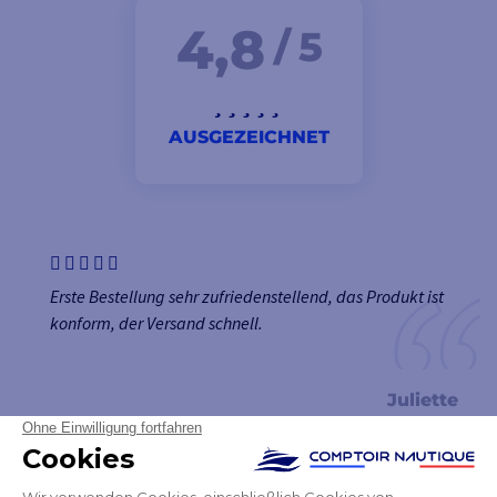
4,8
/ 5
AUSGEZEICHNET
Erste Bestellung sehr zufriedenstellend, das Produkt ist
konform, der Versand schnell.
Juliette
NEWSLETTER
ERHALTEN SIE UNSERE NEUESTEN
NACHRICHTEN UND SONDERANGEBOTE