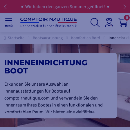
☀️ Wir haben den ganzen Sommer geöffnet! ☀️
0
Der Spezialist für Schiffselektronik
MENÜ
Startseite
Bootsausrüstung
Komfort an Bord
Inneneinric
INNENEINRICHTUNG
BOOT
Erkunden Sie unsere Auswahl an
Innenausstattungen für Boote auf
comptoirnautique.com und verwandeln Sie den
Innenraum Ihres Bootes in einen funktionalen und
komfortablen Raum. Wir bieten eine vielfältige
Auswahl an Artikeln, von elastischen Bettgestellen
für optimale Erholung auf See bis hin zu praktischen