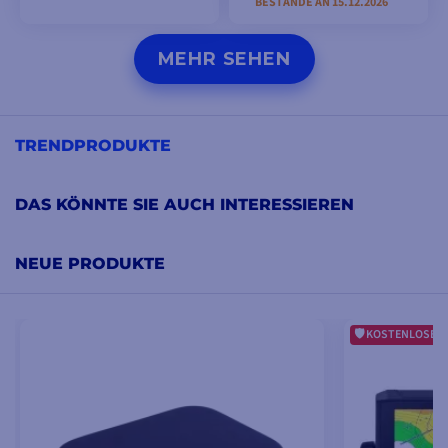
BESTÄNDE AN 15.12.2026
MODELLE ANSEHEN
MODELLE ANSEHEN
MEHR SEHEN
TRENDPRODUKTE
DAS KÖNNTE SIE AUCH INTERESSIEREN
NEUE PRODUKTE
KOSTENLOSE G