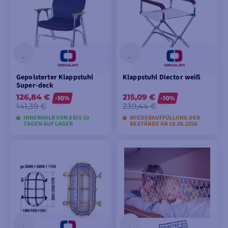
Gepolsterter Klappstuhl
Klappstuhl Diector weiß
Super-deck
126,84 €
215,09 €
-10%
-10%
141,39 €
239,44 €
INNERHALB VON 8 BIS 10
WIEDERAUFFÜLLUNG DER
TAGEN AUF LAGER
BESTÄNDE AN 19.08.2026
MODELLE ANSEHEN
MODELLE ANSEHEN