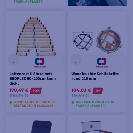
TAGEN AUF LAGER
MODELLE ANSEHEN
Lattenrost f. Einzelbett
Wandleuchte Schildkröte
BEDFLEX 90x200cm 8mm
rund 215 mm
dick.
170,47 €
104,03 €
-10%
-9%
190,35 €
115,59 €
WIEDERAUFFÜLLUNG DER
INNERHALB VON 8 BIS 10
BESTÄNDE AN 19.08.2026
TAGEN AUF LAGER
MODELLE ANSEHEN
MODELLE ANSEHEN