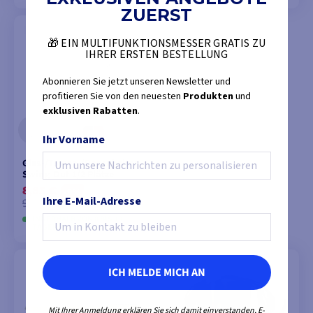
ZUERST
MODELLE ANSEHEN
MODELLE ANSEHEN
🎁 EIN MULTIFUNKTIONSMESSER GRATIS ZU
IHRER ERSTEN BESTELLUNG
Abonnieren Sie jetzt unseren Newsletter und
profitieren Sie von den neuesten
Produkten
und
exklusiven Rabatten
.
Ihr Vorname
Glas-/Tassen-/Dosenhalter
Swing-Out 1/2 Plätze
8,83 €
-9%
Ihre E-Mail-Adresse
9,81 €
INNERHALB VON 8 BIS 10
TAGEN AUF LAGER
MODELLE ANSEHEN
ICH MELDE MICH AN
Mit Ihrer Anmeldung erklären Sie sich damit einverstanden, E-