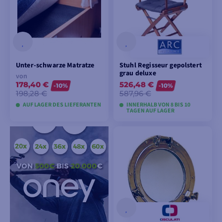
Unter-schwarze Matratze
Stuhl Regisseur gepolstert
grau deluxe
von
178,40 €
526,48 €
-10%
-10%
198,28 €
587,96 €
AUF LAGER DES LIEFERANTEN
INNERHALB VON 8 BIS 10
TAGEN AUF LAGER
MODELLE ANSEHEN
MODELLE ANSEHEN