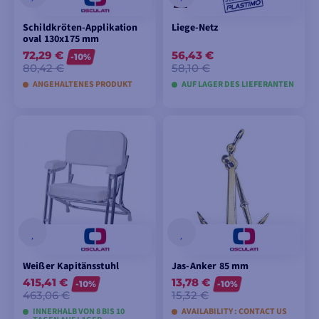
Schildkröten-Applikation
Liege-Netz
oval 130x175 mm
72,29 €
56,43 €
-10%
80,42 €
58,10 €
ANGEHALTENES PRODUKT
AUF LAGER DES LIEFERANTEN
MODELLE ANSEHEN
IN DEN
WARENKORB
LEGEN
Weißer Kapitänsstuhl
Jas-Anker 85 mm
415,41 €
13,78 €
-10%
-10%
463,06 €
15,32 €
INNERHALB VON 8 BIS 10
AVAILABILITY : CONTACT US