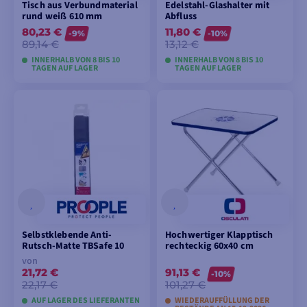
Tisch aus Verbundmaterial
Edelstahl-Glashalter mit
rund weiß 610 mm
Abfluss
80,23 €
11,80 €
-9%
-10%
89,14 €
13,12 €
INNERHALB VON 8 BIS 10
INNERHALB VON 8 BIS 10
TAGEN AUF LAGER
TAGEN AUF LAGER
MODELLE ANSEHEN
MODELLE ANSEHEN
Selbstklebende Anti-
Hochwertiger Klapptisch
Rutsch-Matte TBSafe 10
rechteckig 60x40 cm
von
21,72 €
91,13 €
-10%
22,17 €
101,27 €
AUF LAGER DES LIEFERANTEN
WIEDERAUFFÜLLUNG DER