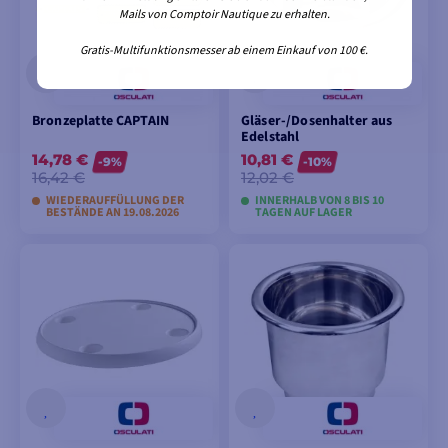
Mails von Comptoir Nautique zu erhalten.
Gratis-Multifunktionsmesser ab einem Einkauf von 100 €.
Bronzeplatte CAPTAIN
Gläser-/Dosenhalter aus
Edelstahl
14,78 €
10,81 €
-9%
-10%
16,42 €
12,02 €
WIEDERAUFFÜLLUNG DER
INNERHALB VON 8 BIS 10
BESTÄNDE AN 19.08.2026
TAGEN AUF LAGER
MODELLE ANSEHEN
MODELLE ANSEHEN