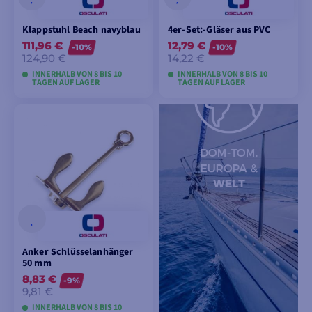
Klappstuhl Beach navyblau
4er-Set:-Gläser aus PVC
111,96 €
12,79 €
-10%
-10%
124,90 €
14,22 €
INNERHALB VON 8 BIS 10
INNERHALB VON 8 BIS 10
TAGEN AUF LAGER
TAGEN AUF LAGER
MODELLE ANSEHEN
MODELLE ANSEHEN
Anker Schlüsselanhänger
50 mm
8,83 €
-9%
9,81 €
INNERHALB VON 8 BIS 10