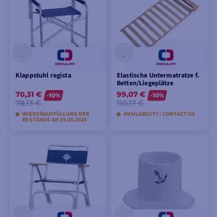
Kollektion und verwandeln Sie Ihr Boot in ein echtes
Zuhause auf dem Wasser.
Klappstuhl regista
Elastische Untermatratze f.
Betten/Liegeplätze
70,31 €
99,07 €
-10%
-10%
78,13 €
110,17 €
WIEDERAUFFÜLLUNG DER
AVAILABILITY : CONTACT US
BESTÄNDE AN 19.08.2026
MODELLE ANSEHEN
MODELLE ANSEHEN