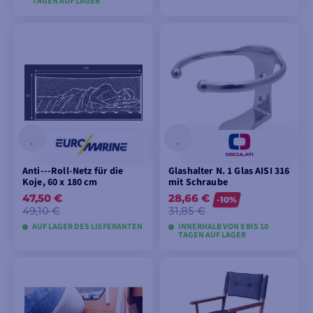
TAGEN AUF LAGER
MODELLE ANSEHEN
MODELLE ANSEHEN
Anti---Roll-Netz für die
Glashalter N. 1 Glas AISI 316
Koje, 60 x 180 cm
mit Schraube
47,50 €
28,66 €
-10%
49,10 €
31,85 €
AUF LAGER DES LIEFERANTEN
INNERHALB VON 8 BIS 10
TAGEN AUF LAGER
IN DEN
MODELLE ANSEHEN
WARENKORB
LEGEN