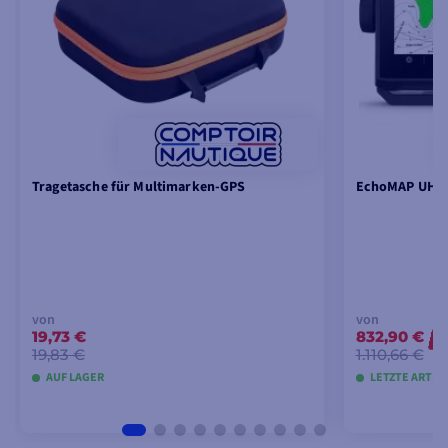
Tragetasche für Multimarken-GPS
EchoMAP UHD2
von
von
19,73 €
832,90 €
-
19,83 €
1.110,66 €
AUF LAGER
LETZTE ARTIK