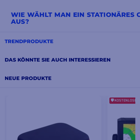
WIE WÄHLT MAN EIN STATIONÄRES 
AUS?
Zunächst ist es wichtig zu bestimmen,
wo Ihr Boots-GPS ins
soll. So müssen Sie die
Wasserdichtigkeits
TRENDPRODUKTE
Bildschirmauflösung
, die Kompatibilität der
NMEA-Verbind
Geräten... vergleichen
DAS KÖNNTE SIE AUCH INTERESSIEREN
NEUE PRODUKTE
KOSTENLOSE G