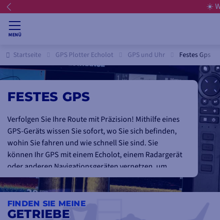
☀️ 
MENÜ
Startseite
GPS Plotter Echolot
GPS und Uhr
Festes Gps
FESTES GPS
Verfolgen Sie Ihre Route mit Präzision! Mithilfe eines
GPS-Geräts wissen Sie sofort, wo Sie sich befinden,
wohin Sie fahren und wie schnell Sie sind. Sie
können Ihr GPS mit einem Echolot, einem Radargerät
oder anderen Navigationsgeräten vernetzen, um
noch mehr Möglichkeiten zu haben.
FINDEN SIE MEINE
GETRIEBE