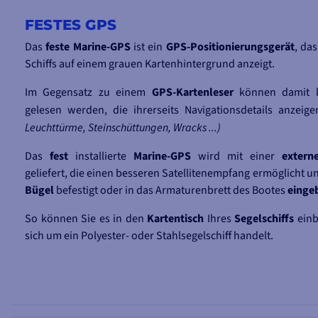
FESTES GPS
Das
feste Marine-GPS
ist ein
GPS-Positionierungsgerät
, das
Schiffs auf einem grauen Kartenhintergrund anzeigt.
Im Gegensatz zu einem
GPS-Kartenleser
können damit 
gelesen werden, die ihrerseits Navigationsdetails anzeig
Leuchttürme, Steinschüttungen, Wracks ...)
Das
fest
installierte
Marine-GPS
wird mit einer
extern
geliefert, die einen besseren Satellitenempfang ermöglicht 
Bügel
befestigt oder in das Armaturenbrett des Bootes
einge
So können Sie es in den
Kartentisch
Ihres
Segelschiffs
einb
sich um ein Polyester- oder Stahlsegelschiff handelt.