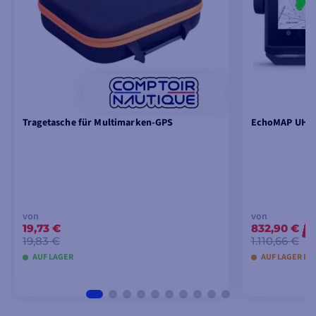
Tragetasche für Multimarken-GPS
EchoMAP UHD2
von
von
19,73 €
832,90 €
-
19,83 €
1.110,66 €
AUF LAGER
AUF LAGER IN 