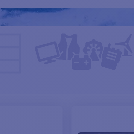
r Ihre Heizungen
und das Zubehör für Ihr Elektrogerät.
ts aktuelle Bestände.