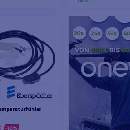
LAGER
ODELLE ANSEHEN
MODELLE ANSEH
emperaturfühler
€
-10%