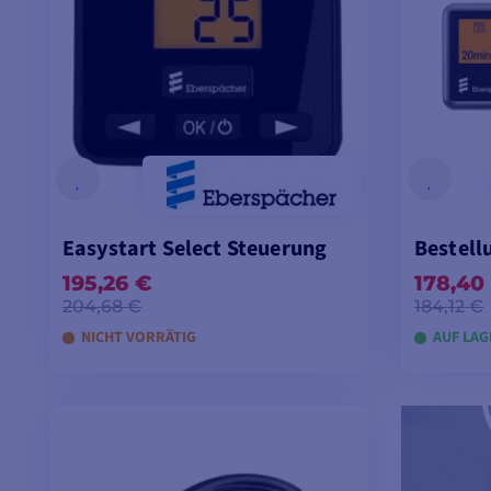
Easystart Select Steuerung
Bestell
195,26 €
178,40
204,68 €
184,12 €
NICHT VORRÄTIG
AUF LAG
IN DEN WARENKORB LEGEN
IN D