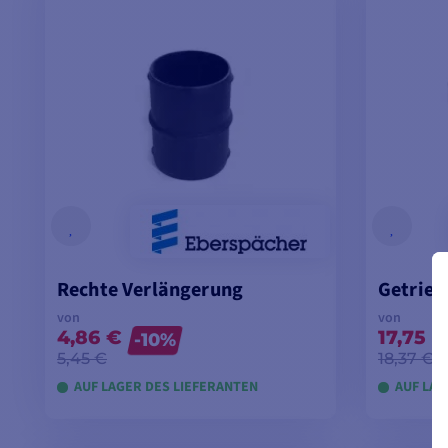
Rechte Verlängerung
Getrieb
von
von
4,86 €
17,75 €
-10%
5,45 €
18,37 €
AUF LAGER DES LIEFERANTEN
AUF LAG