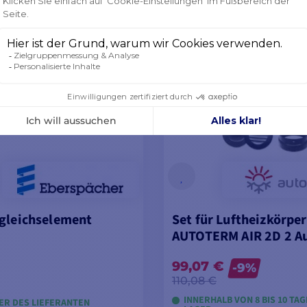
ODELLE ANSEHEN
MODELLE ANSEH
gleichselement
Set für Luftheizkörper
AUTOTERM AIR 2D 2 A
99,07 €
-9%
110,08 €
INNERHALB VON 8 BIS 10 TA
ER DES LIEFERANTEN