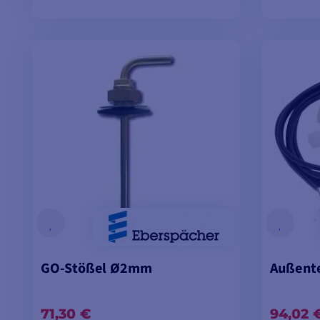
MODELLE ANSEHEN
M
GO-Stößel Ø2mm
Außent
71,30 €
94,02 