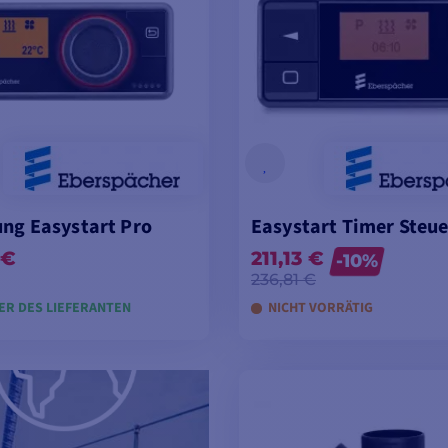
ung Easystart Pro
Easystart Timer Steu
 €
211,13 €
-10%
236,81 €
ER DES LIEFERANTEN
NICHT VORRÄTIG
EN WARENKORB LEGEN
IN DEN WARENKORB 