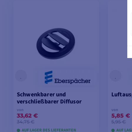
MODELLE ANSEHEN
M
Schwenkbarer und
Luftaus
verschließbarer Diffusor
von
von
33,62 €
5,85 €
34,75 €
5,95 €
AUF LAGER DES LIEFERANTEN
AUF LAG