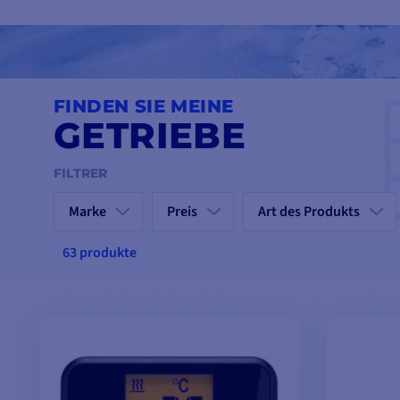
In diesem Abschnitt finden Sie das
Produkt, die Ersatzteile fü
Comptoir Nautique
wir bieten Ihnen die besten Preise und ste
FINDEN SIE MEINE
GETRIEBE
FILTRER
Marke
Preis
Art des Produkts
63 produkte