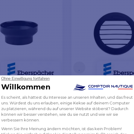
e
Schwenkbarer Diffuso
von
21,72 €
22,18 €
ER DES LIEFERANTEN
AUF LAGER DES LIEFERANTE