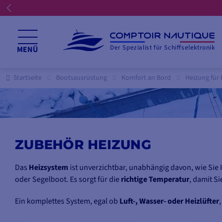
Der Spezialist für Schiffselektronik
MENÜ
Startseite
Bootsausrüstung
Komfort an Bord
Heizung für
ZUBEHÖR HEIZUNG
Das
Heizsystem
ist unverzichtbar, unabhängig davon, wie Sie
oder Segelboot. Es sorgt für die
richtige Temperatur
, damit S
Ein komplettes System, egal ob
Luft-, Wasser- oder Heizlüfter