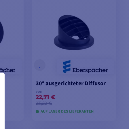
r
30° ausgerichteter Diffusor
von
22,71 €
23,22 €
N
AUF LAGER DES LIEFERANTEN