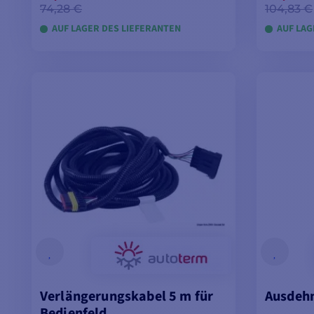
74,28 €
104,83 €
AUF LAGER DES LIEFERANTEN
AUF LAG
IN DEN WARENKORB LEGEN
IN D
Verlängerungskabel 5 m für
Ausdeh
Bedienfeld