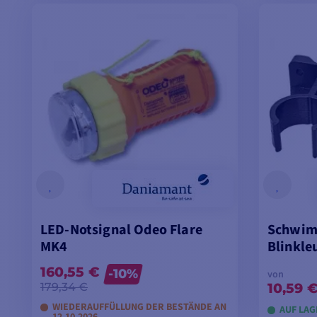
MODELLE ANSEHEN
M
LED-Notsignal Odeo Flare
Schwim
MK4
Blinkle
160,55 €
-10%
von
10,59 
179,34 €
WIEDERAUFFÜLLUNG DER BESTÄNDE AN
AUF LAG