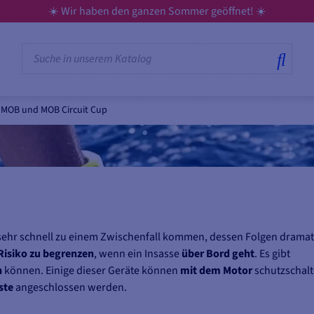
☀️ Wir haben den ganzen Sommer geöffnet! ☀️
MOB und MOB Circuit Cup
n sehr schnell zu einem Zwischenfall kommen, dessen Folgen dramat
Risiko zu begrenzen
, wenn ein Insasse
über Bord geht
. Es gibt
n
können. Einige dieser Geräte können
mit dem Motor
schutzschalt
ste
angeschlossen werden.