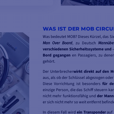
ODELLE ANSEHEN
WAS IST DER MOB CIRCU
Was bedeutet MOB? Dieses Kürzel, das Sie
Man Over Board
, zu Deutsch
Mann
übe
verschiedenen Sicherheitssysteme und -
Bord gegangen
en Passagiers, zu den
gehört.
Der Unterbrecher
wirkt direkt auf den 
aus, als ob der Schlüssel abgezogen ode
Diese Vorrichtung ist besonders
für de
einzige Person, die das Schiff steuern k
nicht mehr funktionsfähig und
der Mann 
er sich nicht mehr so weit entfernt befinde
In diesem Fall wird
ein Transponder
auf 