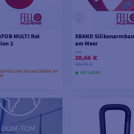
xFOB MULTI Rot
XBAND Silikonarmba
ion 2
am Meer
von
€
28,66 €
28,76 €
AUFFÜLLUNG DER BESTÄNDE AN
AUF LAGER
26
VORBESTELLUNG
MODELLE ANSEH