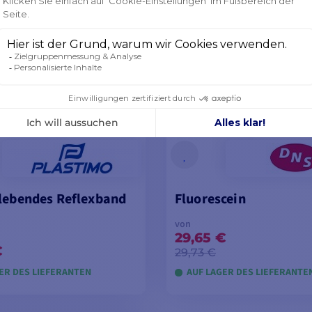
lebendes Reflexband
Fluorescein
von
29,65 €
€
29,73 €
ER DES LIEFERANTEN
AUF LAGER DES LIEFERANTE