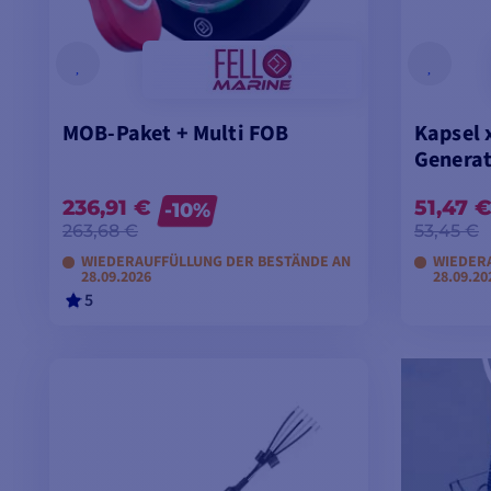
MOB-Paket + Multi FOB
Kapsel 
Generat
236,91 €
51,47 
-10%
263,68 €
53,45 €
WIEDERAUFFÜLLUNG DER BESTÄNDE AN
WIEDER
28.09.2026
28.09.20
5
VORBESTELLUNG