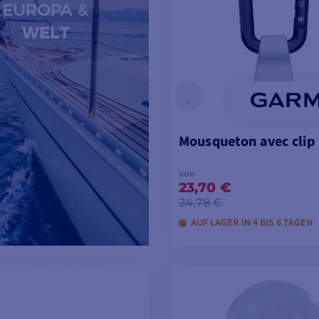
Mousqueton avec clip
von
23,70 €
24,78 €
AUF LAGER IN 4 BIS 6 TAGEN
MODELLE ANSEH