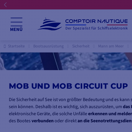
Der Spezialist für Schiffselektronik
MENÜ
Startseite
Bootsausrüstung
Sicherheit
Mann am Meer
MOB UND MOB CIRCUIT CUP
Die Sicherheit auf See ist von größter Bedeutung und es kan
sein können. Deshalb ist es wichtig, sich auszurüsten, um
das 
elektronische Geräte, die solche Unfälle
erkennen und melde
des Bootes
verbunden
oder direkt
an die Seenotrettungsdien