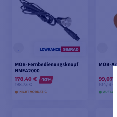
MOB-Fernbedienungsknopf
MOB-Ar
NMEA2000
178,40 €
99,07 
-10%
198,73 €
104,13 €
NICHT VORRÄTIG
AUF LAG
IN DEN WARENKORB LEGEN
IN D