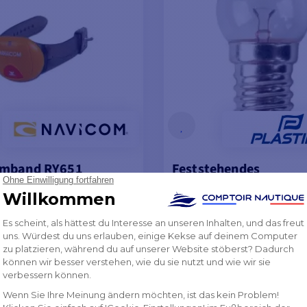
mband RY651
Feststehendes
Schwimmfeuer
€
von
5,58 €
ER DES LIEFERANTEN
AUF LAGER DES LIEFERANTE
EN WARENKORB LEGEN
MODELLE ANSEH