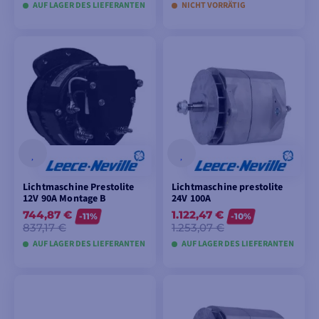
AUF LAGER DES LIEFERANTEN
NICHT VORRÄTIG
IN DEN
IN DEN
WARENKORB
WARENKORB
LEGEN
LEGEN
Lichtmaschine Prestolite
Lichtmaschine prestolite
12V 90A Montage B
24V 100A
744,87 €
1.122,47 €
-11%
-10%
837,17 €
1.253,07 €
AUF LAGER DES LIEFERANTEN
AUF LAGER DES LIEFERANTEN
IN DEN
IN DEN
WARENKORB
WARENKORB