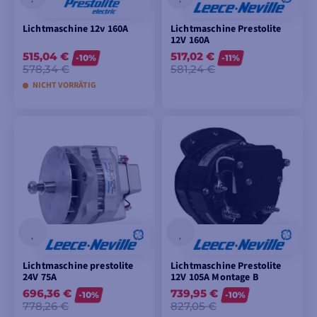
Lichtmaschine 12v 160A
Lichtmaschine Prestolite
12V 160A
515,04 €
517,02 €
-10%
-11%
578,34 €
581,24 €
NICHT VORRÄTIG
IN DEN
IN DEN
WARENKORB
WARENKORB
LEGEN
LEGEN
Lichtmaschine prestolite
Lichtmaschine Prestolite
24V 75A
12V 105A Montage B
696,36 €
739,95 €
-10%
-10%
778,26 €
827,05 €