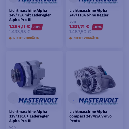
Lichtmaschine Alpha
Lichtmaschine Alpha
24V/75A mit Laderegler
24V/110A ohne Regler
Alpha Pro III
von
1.284,11 €
1.331,71 €
-10%
-10%
1.433,95 €
1.487,50 €
NICHT VORRÄTIG
NICHT VORRÄTIG
IN DEN
MODELLE ANSEHEN
WARENKORB
LEGEN
Lichtmaschine Alpha
Lichtmaschine Alpha
12V/130A + Laderegler
compact 24V/85A Volvo
Alpha Pro III
Penta
von