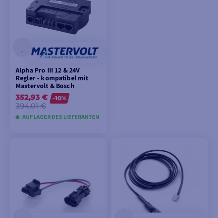
Alpha Pro III 12 & 24V
Regler - kompatibel mit
Mastervolt & Bosch
352,93 €
-10%
394,01 €
AUF LAGER DES LIEFERANTEN
IN DEN
WARENKORB
LEGEN