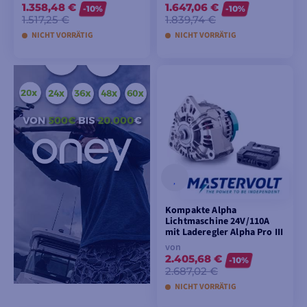
1.358,48 €
1.647,06 €
-10%
-10%
1.517,25 €
1.839,74 €
NICHT VORRÄTIG
NICHT VORRÄTIG
MODELLE ANSEHEN
IN DEN
WARENKORB
LEGEN
Kompakte Alpha
Lichtmaschine 24V/110A
mit Laderegler Alpha Pro III
von
2.405,68 €
-10%
2.687,02 €
NICHT VORRÄTIG