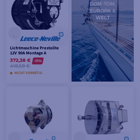
LEGEN
LEGEN
Lichtmaschine Prestolite
12V 90A Montage A
372,38 €
-11%
418,58 €
NICHT VORRÄTIG
IN DEN
WARENKORB
LEGEN