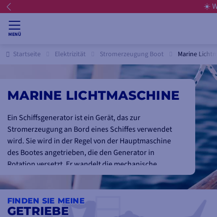
☀️ 
MENÜ
Startseite
Elektrizität
Stromerzeugung Boot
Marine Licht
MARINE LICHTMASCHINE
Ein Schiffsgenerator ist ein Gerät, das zur
Stromerzeugung an Bord eines Schiffes verwendet
wird. Sie wird in der Regel von der Hauptmaschine
des Bootes angetrieben, die den Generator in
Rotation versetzt. Er wandelt die mechanische
Energie des Motors in elektrische Energie um.
Meist als Batterieladegerät eingesetzt, wird der
FINDEN SIE MEINE
erzeugte Strom in einer Batterie gespeichert und
GETRIEBE