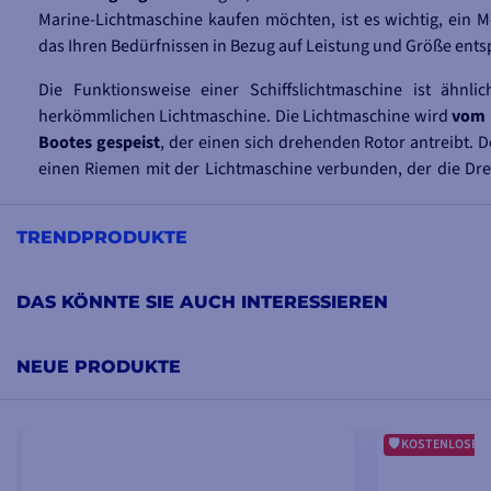
Marine-Lichtmaschine kaufen möchten, ist es wichtig, ein M
das Ihren Bedürfnissen in Bezug auf Leistung und Größe entsp
Die Funktionsweise einer Schiffslichtmaschine ist ähnli
herkömmlichen Lichtmaschine. Die Lichtmaschine wird
vom 
Bootes gespeist
, der einen sich drehenden Rotor antreibt. D
einen Riemen mit der Lichtmaschine verbunden, der die Dr
ermöglicht
(wie eine Art Rie
menscheibe
)
. Der Rotor ist von
umgeben, die mit einem Stromkreis verbunden ist. Wenn sich
TRENDPRODUKTE
erzeugt er ein Magnetfeld, das in der Spule einen elektrischen
Dieser
Wechselstrom
(AC) wird dann von einem Gleichrichter
um
Gleichstrom
(DC) zu erzeugen, der dazu verwende
DAS KÖNNTE SIE AUCH INTERESSIEREN
elektrische Geräte und die Ausstattung des Bootes zu be
Batterien aufzuladen.
NEUE PRODUKTE
Es wird empfohlen, einen Regler mit einer Schiffslichtmasch
um die von der Lichtmaschine erzeugte Spannung und den S
KOSTENLOSE G
Mithilfe des Reglers kann die Spannung auf einem konstante
werden, was wichtig ist, um die elektrischen Geräte und di