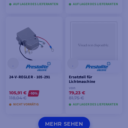
AUF LAGER DES LIEFERANTEN
AUF LAGER DES LIEFERANTEN
IN DEN
IN DEN
WARENKORB
WARENKORB
LEGEN
LEGEN
24-V-REGLER - 105-291
Ersatzteil für
Lichtmaschine
von
105,91 €
79,23 €
-10%
118,04 €
81,75 €
NICHT VORRÄTIG
AUF LAGER DES LIEFERANTEN
IN DEN
MODELLE ANSEHEN
MEHR SEHEN