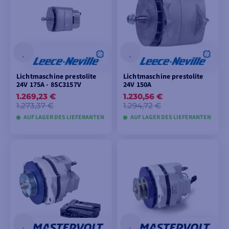
LEGEN
LEGEN
Lichtmaschine prestolite
Lichtmaschine prestolite
24V 175A - 8SC3157V
24V 150A
1.269,23 €
1.230,56 €
1.273,37 €
1.294,72 €
AUF LAGER DES LIEFERANTEN
AUF LAGER DES LIEFERANTEN
IN DEN
IN DEN
WARENKORB
WARENKORB
LEGEN
LEGEN