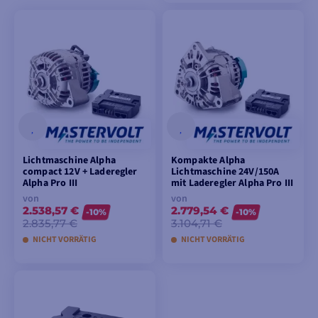
MODELLE ANSEHEN
Lichtmaschine Alpha
Kompakte Alpha
compact 12V + Laderegler
Lichtmaschine 24V/150A
Alpha Pro III
mit Laderegler Alpha Pro III
von
von
2.538,57 €
2.779,54 €
-10%
-10%
2.835,77 €
3.104,71 €
NICHT VORRÄTIG
NICHT VORRÄTIG
MODELLE ANSEHEN
MODELLE ANSEHEN