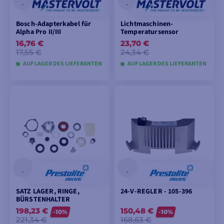
Bosch-Adapterkabel für
Lichtmaschinen-
Alpha Pro II/III
Temperatursensor
16,76 €
23,70 €
17,55 €
24,34 €
AUF LAGER DES LIEFERANTEN
AUF LAGER DES LIEFERANTEN
IN DEN
IN DEN
WARENKORB
WARENKORB
LEGEN
LEGEN
SATZ LAGER, RINGE,
24-V-REGLER - 105-396
BÜRSTENHALTER
198,23 €
150,48 €
-10%
-10%
221,34 €
168,63 €