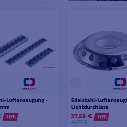
ODELLE ANSEHEN
hl-Luftansaugung -
Edelstahl-Luftansaug
 mm
Lichtdurchlass
€
37,58 €
-10%
-10%
41,77 €