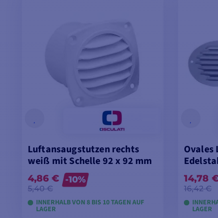
Luftansaugstutzen rechts
Ovales 
weiß mit Schelle 92 x 92 mm
Edelsta
4,86 €
14,78 
-10%
5,40 €
16,42 €
INNERHALB VON 8 BIS 10 TAGEN AUF
INNERHA
LAGER
LAGER