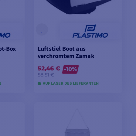
ot-Box
Luftstiel Boot aus
verchromtem Zamak
52,46 €
-10%
58,51 €
N
AUF LAGER DES LIEFERANTEN
LEGEN
IN DEN WARENKORB LEGEN