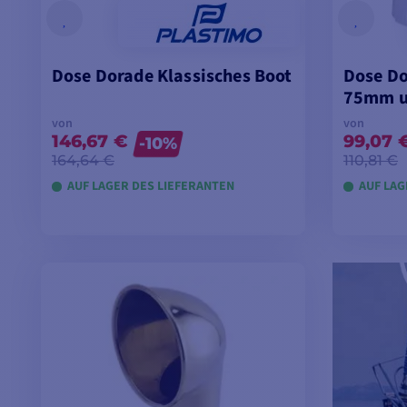
Dose Dorade Klassisches Boot
Dose Do
75mm 
von
von
146,67 €
99,07 
-10%
164,64 €
110,81 €
AUF LAGER DES LIEFERANTEN
AUF LAG
MODELLE ANSEHEN
M