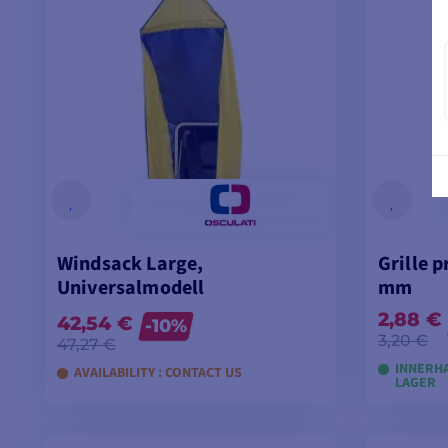
Windsack Large,
Grille p
Universalmodell
mm
2,88 €
42,54 €
-10%
3,20 €
47,27 €
INNERHA
AVAILABILITY : CONTACT US
LAGER
MODELLE ANSEHEN
M