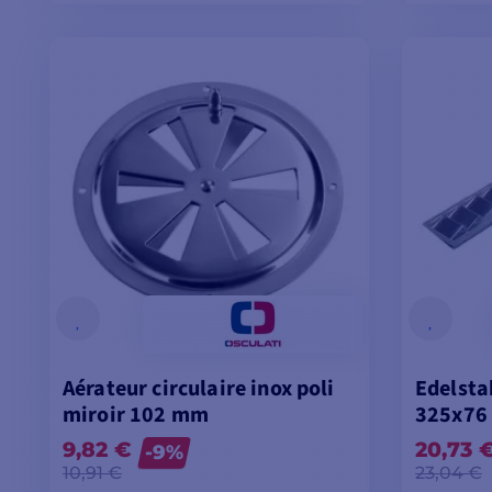
MODELLE ANSEHEN
M
Aérateur circulaire inox poli
Edelsta
miroir 102 mm
325x76
9,82 €
20,73 
-9%
10,91 €
23,04 €