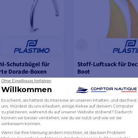
hl-Schutzbügel für
Stoff-Luftsack für De
erte Dorade-Boxen
Boot
von
€
198,23 €
-8%
-10%
222,10 €
ER DES LIEFERANTEN
AUF LAGER DES LIEFERANTE
EN WARENKORB LEGEN
MODELLE ANSEH