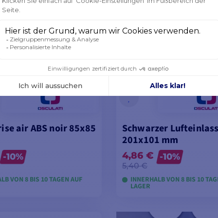
rise air ABS noir 85x85
Schwarzer Lufteinlass
201x101 mm
4,86 €
-10%
-10%
5,40 €
LB VON 8 BIS 10 TAGEN AUF
INNERHALB VON 8 BIS 10 TA
LAGER
ODELLE ANSEHEN
MODELLE ANSEH