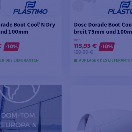
rade Boot Cool'N Dry
Dose Dorade Boot Coo
und 100mm
breit 75mm und 100
von
€
115,93 €
-10%
-10%
129,89 €
ER DES LIEFERANTEN
AUF LAGER DES LIEFERANTE
ODELLE ANSEHEN
MODELLE ANSEH