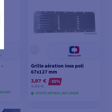
 -
Grille aération inox poli
67x127 mm
3,87 €
-10%
4,30 €
GEN AUF
LETZTE ARTIKEL AUF LAGER
EN
MODELLE ANSEHEN