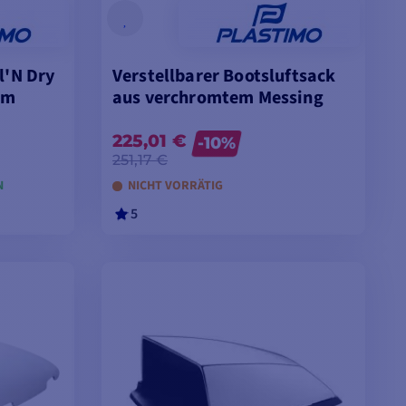
l'N Dry
Verstellbarer Bootsluftsack
mm
aus verchromtem Messing
225,01 €
-10%
251,17 €
N
NICHT VORRÄTIG
5
EN
IN DEN WARENKORB LEGEN