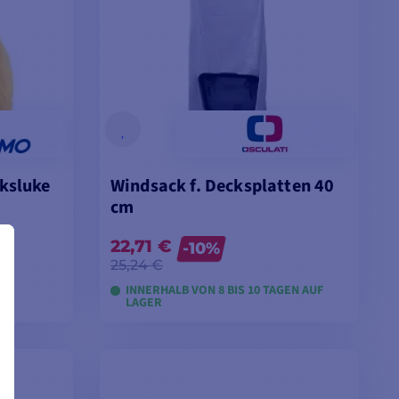
cksluke
Windsack f. Decksplatten 40
cm
22,71 €
-10%
25,24 €
INNERHALB VON 8 BIS 10 TAGEN AUF
N
LAGER
EN
MODELLE ANSEHEN