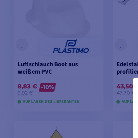
Luftschlauch Boot aus
Edelsta
weißem PVC
profili
8,83 €
43,50 
-10%
9,92 €
47,70 €
AUF LAGER DES LIEFERANTEN
AUF LAG
IN DEN WARENKORB LEGEN
IN D