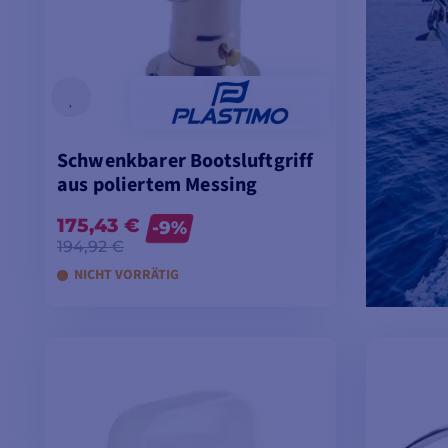
Schwenkbarer Bootsluftgriff
aus poliertem Messing
175,43 €
-9%
194,92 €
NICHT VORRÄTIG
IN DEN WARENKORB LEGEN