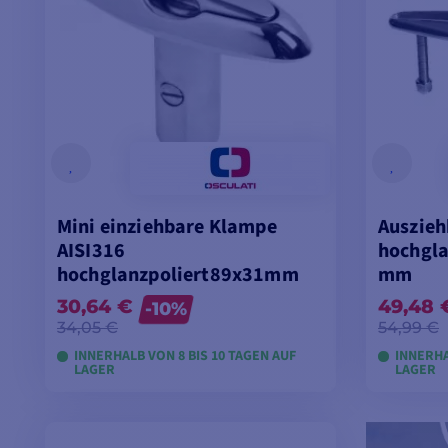
Mini einziehbare Klampe
Auszieh
AISI316
hochgla
hochglanzpoliert89x31mm
mm
30,64 €
49,48 
-10%
34,05 €
54,99 €
INNERHALB VON 8 BIS 10 TAGEN AUF
INNERHA
LAGER
LAGER
MODELLE ANSEHEN
M