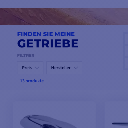
Die Klampen sind in verschiedenen Größen erhältlich und eign
hin zu Yachten. Sie sind einfach zu installieren und ideal für a
miteinander verbindet. Ob als Ersatz oder für eine Neuinstal
und gutes Design.
FINDEN SIE MEINE
GETRIEBE
FILTRER
Preis
Hersteller
13 produkte