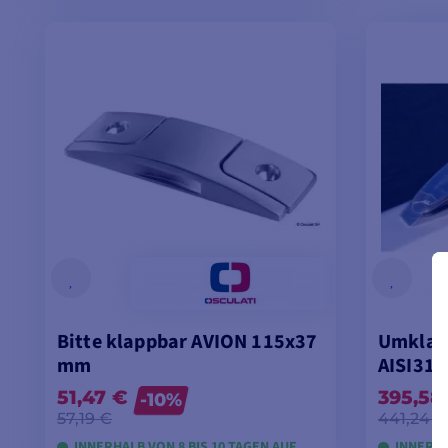
MODELLE ANSEHEN
Bitte klappbar AVION 115x37
Umklap
mm
AISI31
51,47 €
395,58
-10%
57,19 €
441,24 €
INNERHALB VON 8 BIS 10 TAGEN AUF
INNERHA