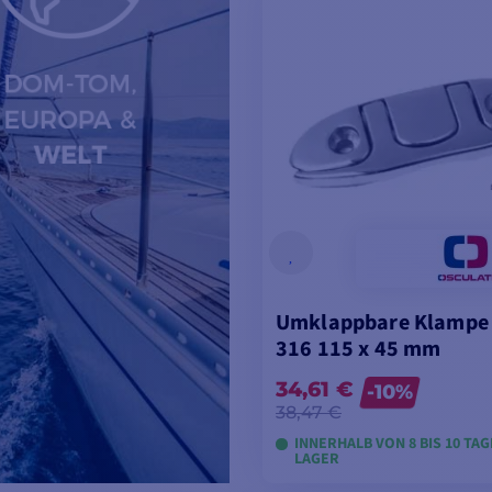
Umklappbare Klampe 
316 115 x 45 mm
34,61 €
-10%
38,47 €
INNERHALB VON 8 BIS 10 TA
LAGER