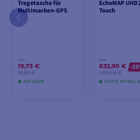
Tragetasche für
EchoMAP UHD2
Multimarken-GPS
Touch
von
von
19,73 €
832,90 €
-2
19,83 €
1.110,66 €
AUF LAGER
LETZTE ARTIKEL 
MODELLE ANSEHEN
MODELLE AN