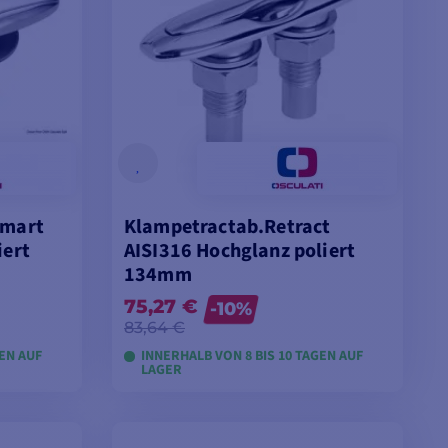
Smart
Klampetractab.Retract
iert
AISI316 Hochglanz poliert
134mm
75,27 €
-10%
83,64 €
GEN AUF
INNERHALB VON 8 BIS 10 TAGEN AUF
LAGER
EN
MODELLE ANSEHEN