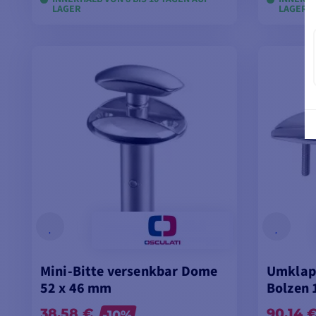
LAGER
LAGER
MODELLE ANSEHEN
M
Mini-Bitte versenkbar Dome
Umklap
52 x 46 mm
Bolzen
38,58 €
90,14 
-10%