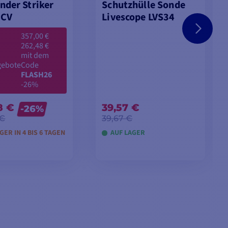
inder Striker
Schutzhülle Sonde
5CV
Livescope LVS34
357,00 €
262,48 €
mit dem
gebote
Code
FLASH26
-26%
8 €
39,57 €
-26%
 €
39,67 €
GER IN 4 BIS 6 TAGEN
AUF LAGER
LLE ANSEHEN
IN DEN WARENKORB
LEGEN