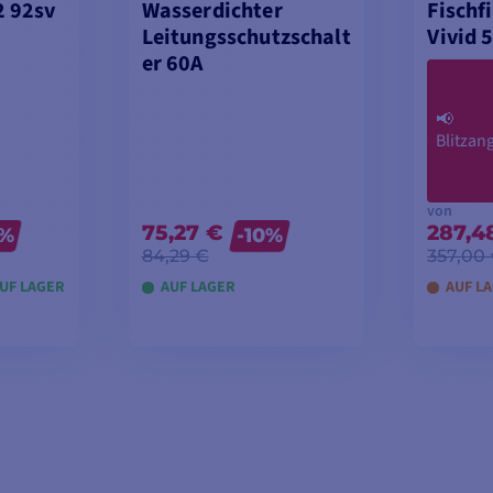
 92sv
Wasserdichter
Fischf
Leitungsschutzschalt
Vivid 
er 60A
📢
Blitzan
von
75,27 €
287,4
5%
-10%
84,29 €
357,00
AUF LAGER
AUF LAGER
AUF LA
SEHEN
IN DEN WARENKORB
MODE
LEGEN