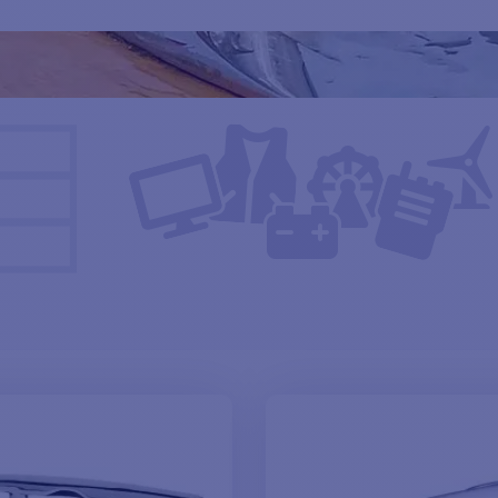
en sich für verschiedene Arten von Booten, von kleinen Beibooten 
lle, die eine moderne Lösung suchen, die Funktionalität und Stil
lation, diese klappbaren Klampen vereinen Haltbarkeit, Zweckmäßigk