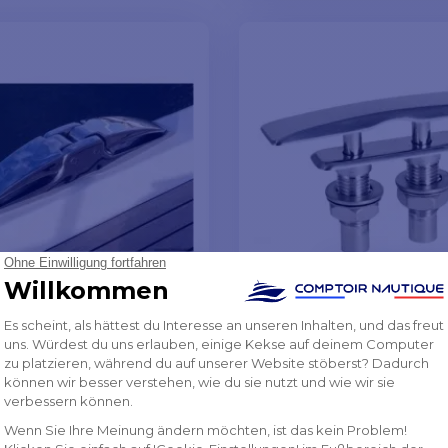
MODELLE ANSEH
pbare Klampe WING
Bitte Flat versenkbar
6 280x44 mm
mm
 €
80,23 €
-10%
-9%
89,14 €
LB VON 8 BIS 10 TAGEN AUF
INNERHALB VON 8 BIS 10 TA