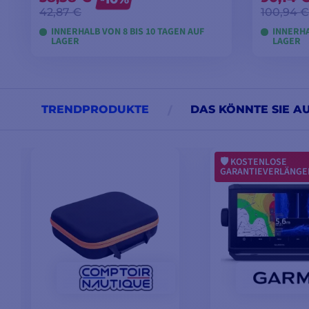
42,87 €
100,94 €
INNERHALB VON 8 BIS 10 TAGEN AUF
INNERHA
LAGER
LAGER
MODELLE ANSEHEN
M
TRENDPRODUKTE
DAS KÖNNTE SIE A
KOSTENLOSE
GARANTIEVERLÄNG