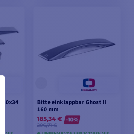
EN
MODELLE ANSEHEN
 160x34
Bitte einklappbar Ghost II
160 mm
185,34 €
-10%
206,71 €
GEN AUF
INNERHALB VON 8 BIS 10 TAGEN AUF