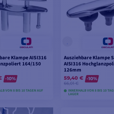
bare Klampe AISI316
Ausziehbare Klampe 
nzpoliert 164/150
AISI316 Hochglanzpol
126mm
€
59,40 €
-10%
-10%
66,01 €
LB VON 8 BIS 10 TAGEN AUF
INNERHALB VON 8 BIS 10 TA
LAGER
ODELLE ANSEHEN
MODELLE ANSEH