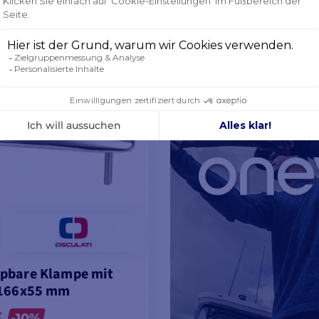
LAGER
ODELLE ANSEHEN
MODELLE ANSEH
pbare Klampe mit
 166x55 mm
€
-10%