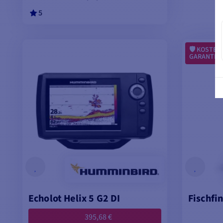
5
MODELLE ANSEHEN
KOSTEN
GARANTIE
Echolot Helix 5 G2 DI
Fischfin
395,68 €