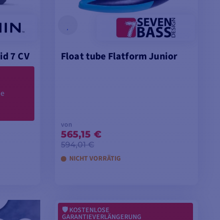
id 7 CV
Float tube Flatform Junior
de
von
565,15 €
594,01 €
NICHT VORRÄTIG
EN
MODELLE ANSEHEN
KOSTENLOSE
GARANTIEVERLÄNGERUNG