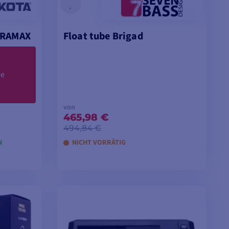
URAMAX
Float tube Brigad
de
von
465,98 €
494,84 €
N
NICHT VORRÄTIG
EN
MODELLE ANSEHEN