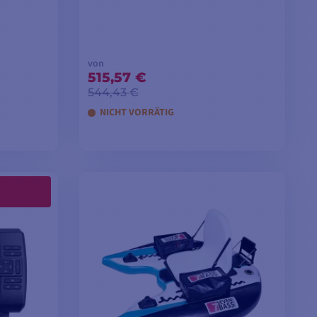
von
515,57 €
544,43 €
NICHT VORRÄTIG
EN
MODELLE ANSEHEN