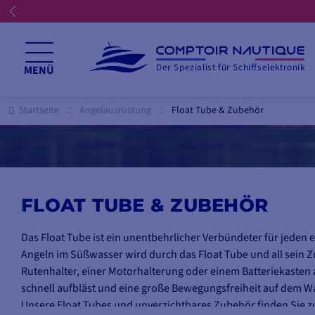
Der Spezialist für Schiffselektronik
MENÜ
Startseite
Angelausrüstung
Float Tube & Zubehör
FLOAT TUBE & ZUBEHÖR
Das Float Tube ist ein unentbehrlicher Verbündeter für jede
Angeln im Süßwasser wird durch das Float Tube und all sein Zu
Rutenhalter, einer Motorhalterung oder einem Batteriekasten au
schnell aufbläst und eine große Bewegungsfreiheit auf dem Wa
Unsere Float Tubes und unverzichtbares Zubehör finden Sie
z