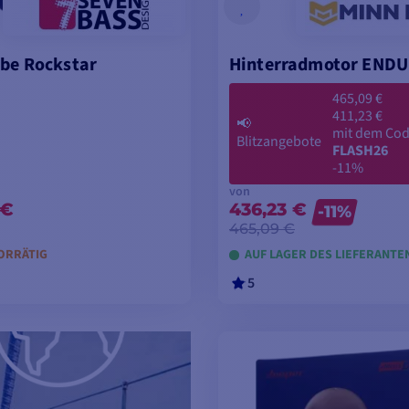
ube Rockstar
Hinterradmotor END
465,09 €
411,23 €
📢
mit dem Co
Blitzangebote
FLASH26
-11%
von
 €
436,23 €
-11%
465,09 €
ORRÄTIG
AUF LAGER DES LIEFERANTE
5
ODELLE ANSEHEN
MODELLE ANSEH