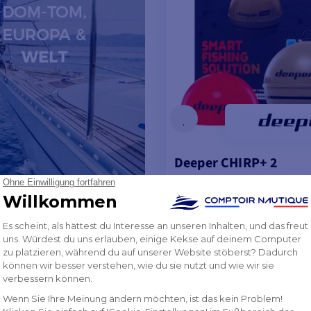
Deeper CHIRP+ 2
257,73 €
257,83 €
AUF LAGER