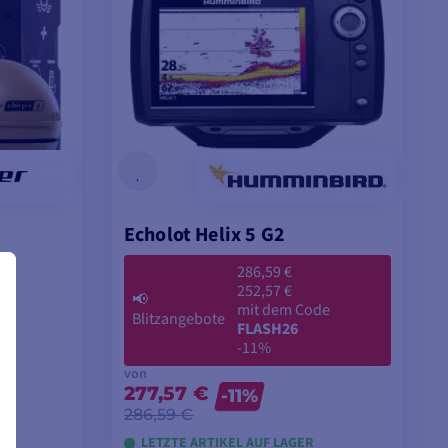
Echolot Helix 5 G2
286,59 €
252,57 €
📢
mit dem Code
Blitzangebote
FLASH26
-11%
von
277,57 €
-11%
286,59 €
LETZTE ARTIKEL AUF LAGER