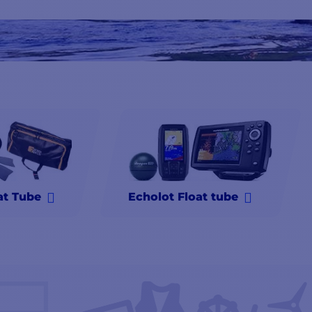
at Tube
Echolot Float tube