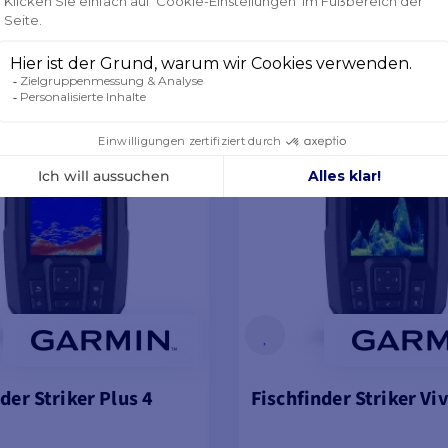
5
IN DEN WARENKORB 
LOSE
KOSTENLOSE
VERLÄNGERUNG
GARANTIEVERLÄNGERUNG
der Striker Plus 4
Fischfinder Striker Viv