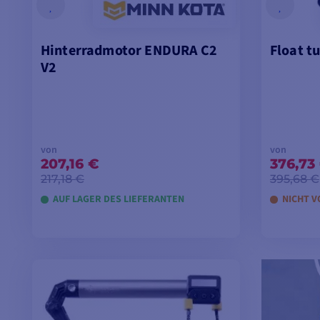
Hinterradmotor ENDURA C2
Float t
V2
von
von
207,16 €
376,73
217,18 €
395,68 €
AUF LAGER DES LIEFERANTEN
NICHT V
MODELLE ANSEHEN
M