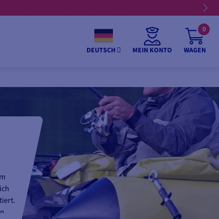
0
MEIN KONTO
WAGEN
DEUTSCH
em
ich
iert.
en