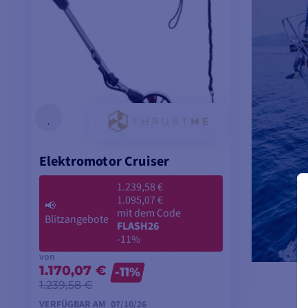
Elektromotor Cruiser
1.239,58 €
1.095,07 €
📢
mit dem Code
Blitzangebote
FLASH26
-11%
von
1.170,07 €
-11%
1.239,58 €
VERFÜGBAR AM
07/10/26