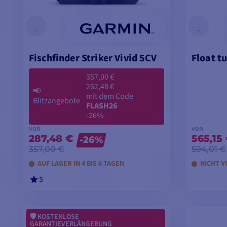
Fischfinder Striker Vivid 5CV
Float t
357,00 €
262,48 €
📢
mit dem Code
Blitzangebote
FLASH26
-26%
von
von
287,48 €
565,15
-26%
357,00 €
594,01 €
AUF LAGER IN 4 BIS 6 TAGEN
NICHT V
5
MODELLE ANSEHEN
M
KOSTENLOSE
GARANTIEVERLÄNGERUNG