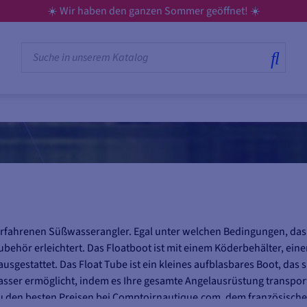
☀️ Wir haben den ganzen Sommer geöffnet! ☀️
n erfahrenen Süßwasserangler. Egal unter welchen Bedingungen, das
behör erleichtert. Das Floatboot ist mit einem Köderbehälter, ein
sgestattet. Das Float Tube ist ein kleines aufblasbares Boot, das s
sser ermöglicht, indem es Ihre gesamte Angelausrüstung transport
u den besten Preisen bei Comptoirnautique.com, dem französisch