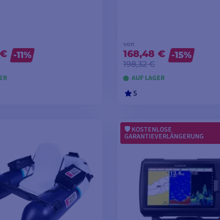
von
 €
168,48 €
-11%
-15%
198,32 €
ER
AUF LAGER
5
ODELLE ANSEHEN
MODELLE ANSEH
KOSTENLOSE
GARANTIEVERLÄNGERUNG