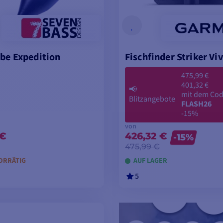
ube Expedition
Fischfinder Striker Viv
475,99 €
401,32 €
📢
mit dem Co
Blitzangebote
FLASH26
-15%
von
 €
426,32 €
-15%
475,99 €
ORRÄTIG
AUF LAGER
5
ODELLE ANSEHEN
MODELLE ANSEH