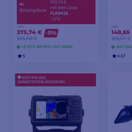
350,74 €
📢
mit dem Code
Blitzangebote
FLASH26
-11%
von
von
375,74 €
148,65
-11%
395,68 €
168,57 €
LETZTE ARTIKEL AUF LAGER
AUF LAG
5
4.67
MODELLE ANSEHEN
M
KOSTENLOSE
GARANTIEVERLÄNGERUNG