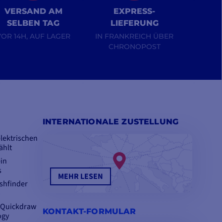
VERSAND AM
EXPRESS-
SELBEN TAG
LIEFERUNG
VOR 14H, AUF LAGER
IN FRANKREICH ÜBER
CHRONOPOST
INTERNATIONALE ZUSTELLUNG
lektrischen
ählt
in
s
MEHR LESEN
ishfinder
n Quickdraw
KONTAKT-FORMULAR
ogy