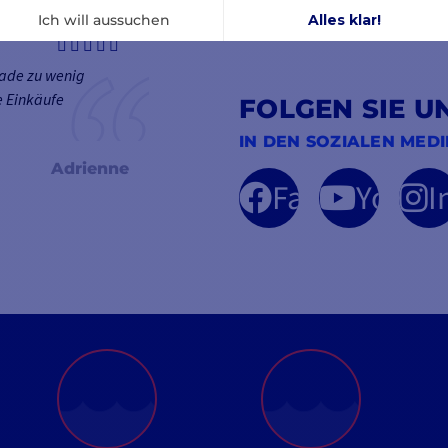
Sie können Ihr Einverständnis jederz
hade zu wenig
re Einkäufe
FOLGEN SIE U
IN DEN SOZIALEN MED
Adrienne
Facebook
YouTu
I