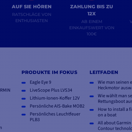
AUF SIE HÖREN
ZAHLUNG BIS ZU
12X
RATSCHLÄGE VON
ENTHUSIASTEN
AB EINEM
EINKAUFSWERT VON
100€
PRODUKTE IM FOKUS
LEITFADEN
Eagle Eye 9
Wie man seinen e
Heckmotor ausw
ARMIN
LiveScope Plus LVS34
Wie wählt man se
Lithium-Ionen-Koffer 12V
Rettungsboot au
Persönliche AIS-Bake MOB2
How to install a f
Persönliches Leuchtfeuer
on a boat
PLB3
All about Garmi
n
Contour technol