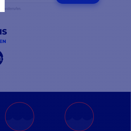
eit widerrufen.
NS
IEN
be
nstagram