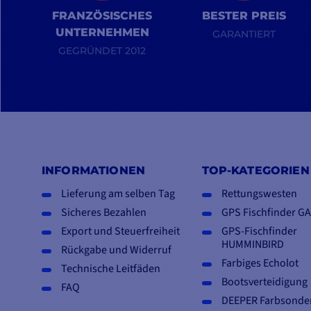
FRANZÖSISCHES
BESTER PREIS
UNTERNEHMEN
GARANTIERT
GEGRÜNDET 2012
INFORMATIONEN
TOP-KATEGORIEN
Lieferung am selben Tag
Rettungswesten
Sicheres Bezahlen
GPS Fischfinder G
Export und Steuerfreiheit
GPS-Fischfinder
HUMMINBIRD
Rückgabe und Widerruf
Farbiges Echolot
Technische Leitfäden
Bootsverteidigung
FAQ
DEEPER Farbsonde