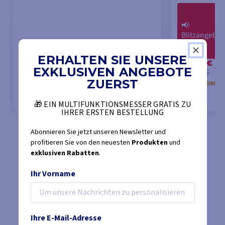
📢
Blitzangebot
ERHALTEN SIE UNSERE
100,06 €
292,44 €
-1
EXKLUSIVEN ANGEBOTE
104,50 €
307,33 €
ZUERST
AUF LAGER DES LIEFERANTEN
NICHT VORRÄT
🎁 EIN MULTIFUNKTIONSMESSER GRATIS ZU
IHRER ERSTEN BESTELLUNG
IN DEN WARENKORB LEGEN
IN DEN
Abonnieren Sie jetzt unseren Newsletter und
profitieren Sie von den neuesten
Produkten
und
exklusiven Rabatten
.
Ihr Vorname
Ihre E-Mail-Adresse