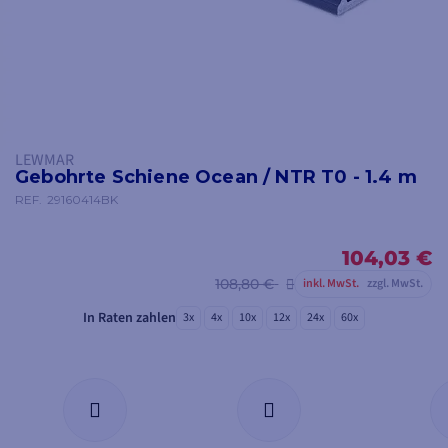
LEWMAR
Gebohrte Schiene Ocean / NTR T0 - 1.4 m
REF.
29160414BK
104,03 €
108,80 €
inkl. MwSt.
zzgl. MwSt.
In Raten zahlen
3x
4x
10x
12x
24x
60x