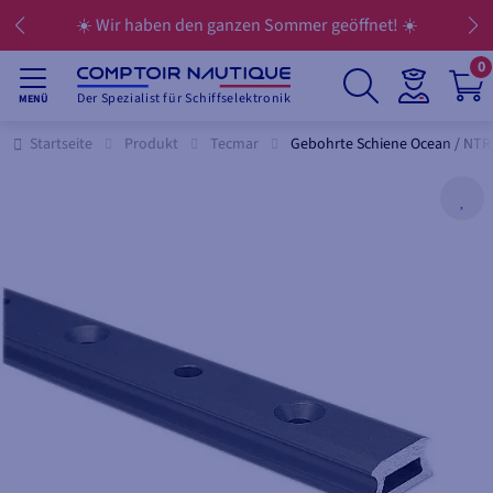
☀️ Wir haben den ganzen Sommer geöffnet! ☀️
0
Der Spezialist für Schiffselektronik
MENÜ
Startseite
Produkt
Tecmar
Gebohrte Schiene Ocean / NTR 