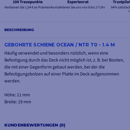
104 Treuepunkte
Expertenrat
Trustpil
Verdienen Sie 1,04 € an Prämien
Kontaktieren Sie uns von 8 bis 17 Uhr
94% satisfac
BESCHREIBUNG
GEBOHRTE SCHIENE OCEAN / NTR T0 - 1.4 M
Häufig verwendet und besonders nützlich, wenn eine
Befestigung durch das Deck nicht möglich ist, z. B. bei Booten,
die mit einer Gegenform gebaut werden, bei der die
Befestigungsbolzen auf einer Platte im Deck aufgenommen
werden.
Höhe: 11 mm
Breite: 19 mm
KUNDENBEWERTUNGEN (0)