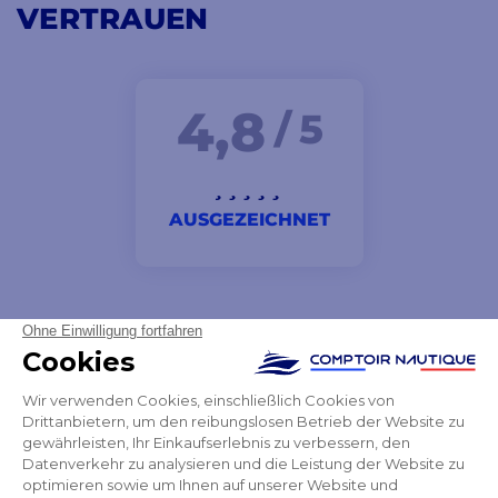
VERTRAUEN
4,8
/ 5
AUSGEZEICHNET
ich bin sehr zufrieden mit dem Service, der mir zur
Verfügung gestellt wurde
Violette