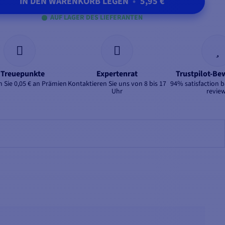
IN DEN WARENKORB LEGEN
•
5,95 €
AUF LAGER DES LIEFERANTEN
 Treuepunkte
Expertenrat
Trustpilot-B
 Sie 0,05 € an Prämien
Kontaktieren Sie uns von 8 bis 17
94% satisfaction 
Uhr
revie