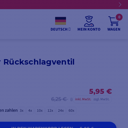
0
MEIN KONTO
WAGEN
DEUTSCH
ür Rückschlagventil
5,95 €
6,25 €
inkl. MwSt.
zzgl. MwSt.
en zahlen
3x
4x
10x
12x
24x
60x