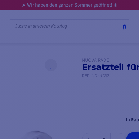
☀️ Wir haben den ganzen Sommer geöffnet! ☀️
NUOVA RADE
Ersatzteil f
REF.
NR44093
In Rat