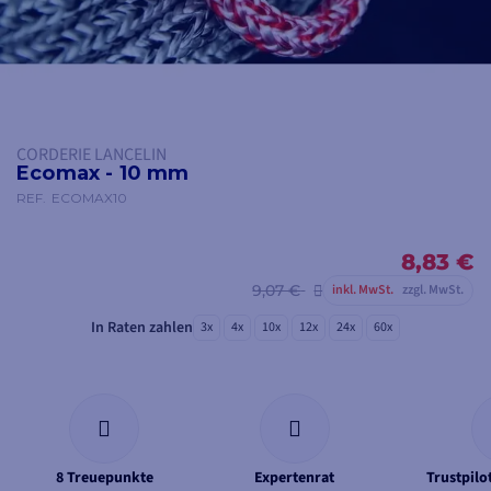
CORDERIE LANCELIN
Ecomax - 10 mm
REF.
ECOMAX10
8,83 €
9,07 €
inkl. MwSt.
zzgl. MwSt.
In Raten zahlen
3x
4x
10x
12x
24x
60x
8 Treuepunkte
Expertenrat
Trustpil