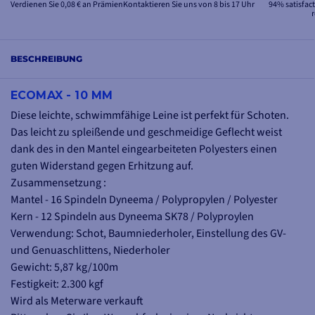
Verdienen Sie 0,08 € an Prämien
Kontaktieren Sie uns von 8 bis 17 Uhr
94% satisfac
BESCHREIBUNG
ECOMAX - 10 MM
Diese leichte, schwimmfähige Leine ist perfekt für Schoten.
Das leicht zu spleißende und geschmeidige Geflecht weist
dank des in den Mantel eingearbeiteten Polyesters einen
guten Widerstand gegen Erhitzung auf.
Zusammensetzung :
Mantel - 16 Spindeln Dyneema / Polypropylen / Polyester
Kern - 12 Spindeln aus Dyneema SK78 / Polyproylen
Verwendung: Schot, Baumniederholer, Einstellung des GV-
und Genuaschlittens, Niederholer
Gewicht: 5,87 kg/100m
Festigkeit: 2.300 kgf
Wird als Meterware verkauft