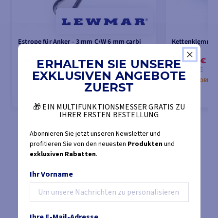
Estrope für Anker - 3 mm C/W 6 mm carbi
Kettenklemme 
100,06 €
292,44 €
ERHALTEN SIE UNSERE
104,50 €
307,33 €
EXKLUSIVEN ANGEBOTE
AUF LAGER DES LIEFERANTEN
NICHT VORRÄT
ZUERST
🎁 EIN MULTIFUNKTIONSMESSER GRATIS ZU
IHRER ERSTEN BESTELLUNG
IN DEN WARENKORB LEGEN
IN DEN
Abonnieren Sie jetzt unseren Newsletter und
profitieren Sie von den neuesten
Produkten
und
exklusiven Rabatten
.
Ihr Vorname
Ihre E-Mail-Adresse