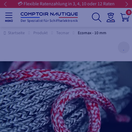
💳 Flexible Ratenzahlung in 3, 4, 10 oder 12 Raten
0
Der Spezialist für Schiffselektronik
MENÜ
Startseite
Produkt
Tecmar
Ecomax - 10 mm