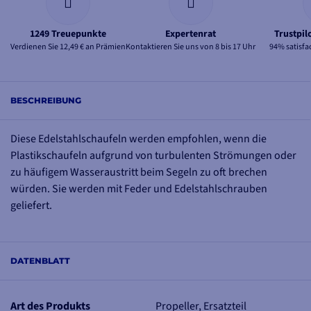
1249 Treuepunkte
Expertenrat
Trustpil
Verdienen Sie 12,49 € an Prämien
Kontaktieren Sie uns von 8 bis 17 Uhr
94% satisfa
BESCHREIBUNG
Diese Edelstahlschaufeln werden empfohlen, wenn die
Plastikschaufeln aufgrund von turbulenten Strömungen oder
zu häufigem Wasseraustritt beim Segeln zu oft brechen
würden. Sie werden mit Feder und Edelstahlschrauben
geliefert.
DATENBLATT
Art des Produkts
Propeller, Ersatzteil