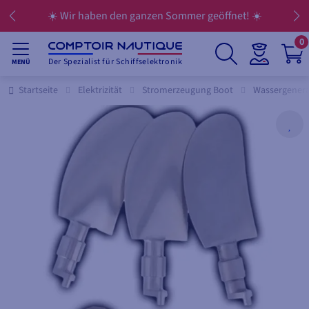
☀️ Wir haben den ganzen Sommer geöffnet! ☀️
0
Der Spezialist für Schiffselektronik
MENÜ
Startseite
Elektrizität
Stromerzeugung Boot
Wassergener