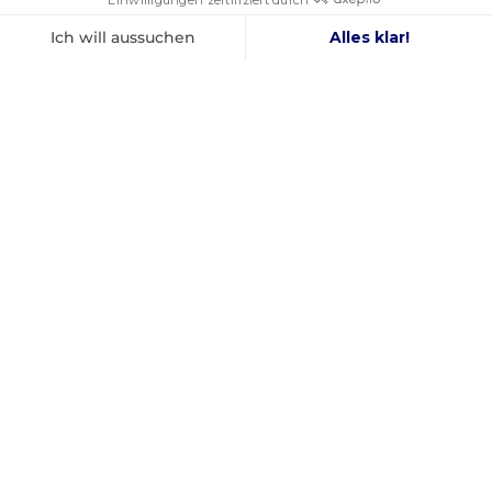
FOLGEN SIE UNS
IN DEN SOZIALEN MEDIEN
Facebook
YouTube
Instagram
FRANZÖSISCHES
BESTER PREIS
UNTERNEHMEN
GARANTIERT
GEGRÜNDET 2012
INFORMATIONEN