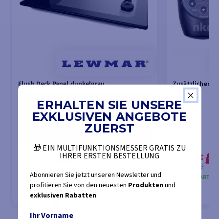
Flush Deck Panel dunkelgrau
Zusätzlicher S
693,95 €
ERHALTEN SIE UNSERE
609,36 €
📢
EXKLUSIVEN ANGEBOTE
mit dem Code
Blitzangebote
ZUERST
FLASH26
-12%
🎁 EIN MULTIFUNKTIONSMESSER GRATIS ZU
von
von
IHRER ERSTEN BESTELLUNG
659,36 €
138,73 €
-12%
-10
693,95 €
154,70 €
Abonnieren Sie jetzt unseren Newsletter und
NICHT VORRÄTIG
LETZTE ARTIKE
profitieren Sie von den neuesten
Produkten
und
exklusiven Rabatten
.
Ihr Vorname