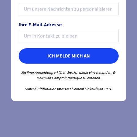
MODELLE ANSEHEN
MOD
Ihre E-Mail-Adresse
ICH MELDE MICH AN
Mit Ihrer Anmeldung erklären Sie sich damit einverstanden, E-
Mails von Comptoir Nautique zu erhalten.
Gratis-Multifunktionsmesser ab einem Einkauf von 100 €.