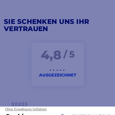
SIE SCHENKEN UNS IHR
VERTRAUEN
4,8
/ 5
AUSGEZEICHNET
lieferung innerhalb der (sehr kurzen) Frist , stoßfeste