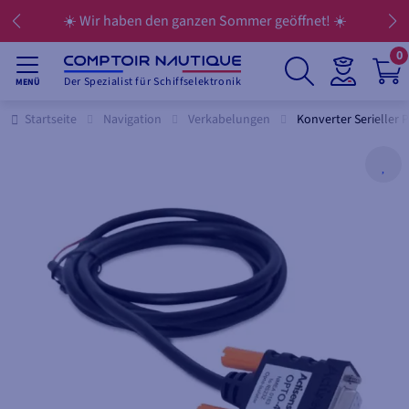
☀️ Wir haben den ganzen Sommer geöffnet! ☀️
0
Der Spezialist für Schiffselektronik
MENÜ
Startseite
Navigation
Verkabelungen
Konverter Serieller