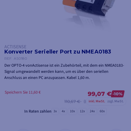
ACTISENSE
Konverter Serieller Port zu NMEA0183
REF.
AS0180
Der OPTO-4 vonActisense ist ein Zubehörteil, mit dem ein NMEA0183-
Signal umgewandelt werden kann, um es über den seriellen
Anschluss an einen PC anzupassen. Kabel 1,60 m.
Speichern Sie 11,60 €
99,07 €
-10%
110,67 €
inkl. MwSt.
zzgl. MwSt.
In Raten zahlen
3x
4x
10x
12x
24x
60x