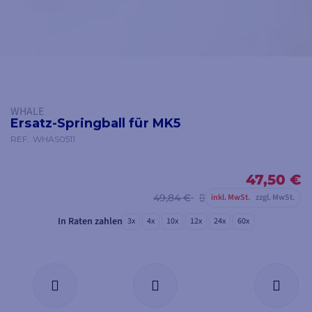
WHALE
Ersatz-Springball für MK5
REF.
WHAS0511
47,50 €
49,84 €
inkl. MwSt.
zzgl. MwSt.
In Raten zahlen
3x
4x
10x
12x
24x
60x