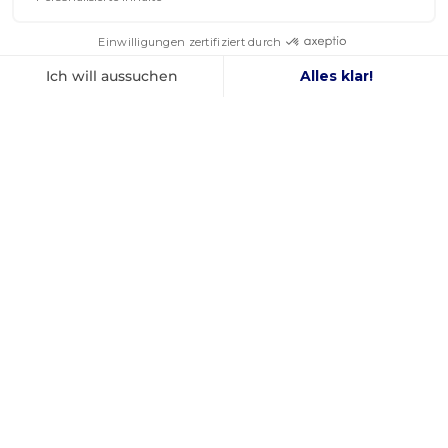
Facebook
YouTube
Instagram
FRANZÖSISCHES
BESTER PREIS
UNTERNEHMEN
GARANTIERT
GEGRÜNDET 2012
INFORMATIONEN
SICHERE BEZAHLUNG
KONTAKT