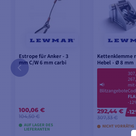
Estrope für Anker - 3
Kettenklemme 
mm C/W 6 mm carbi
Hebel - Ø 8 mm
307
267
📢
mit
Blitzangebote
Cod
FLA
-12
100,06 €
292,44 €
-1
104,50 €
307,33 €
AUF LAGER DES
NICHT VORRÄTIG
LIEFERANTEN