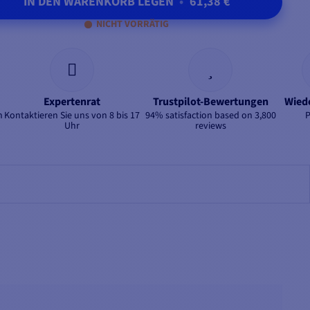
IN DEN WARENKORB LEGEN
•
61,38 €
NICHT VORRÄTIG
Expertenrat
Trustpilot-Bewertungen
Wied
n
Kontaktieren Sie uns von 8 bis 17
94% satisfaction based on 3,800
Uhr
reviews