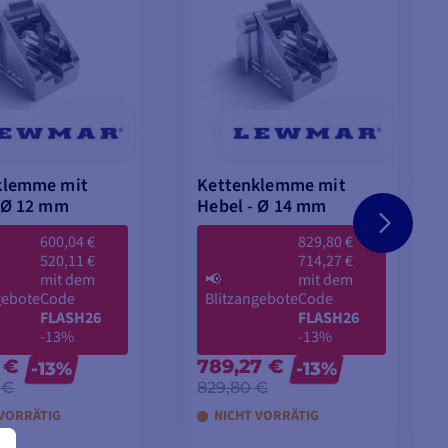
klemme mit
Kettenklemme mit
 Ø 12 mm
Hebel - Ø 14 mm
600,04 €
829,80 €
520,11 €
714,27 €
mit dem
📢
mit dem
gebote
Code
Blitzangebote
Code
FLASH26
FLASH26
-13%
-13%
 €
789,27 €
-13%
-13%
 €
829,80 €
 VORRÄTIG
NICHT VORRÄTIG