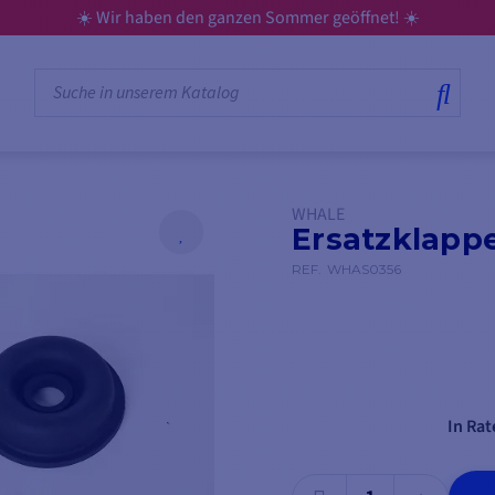
☀️ Wir haben den ganzen Sommer geöffnet! ☀️
WHALE
Ersatzklapp
REF.
WHAS0356
In Rat