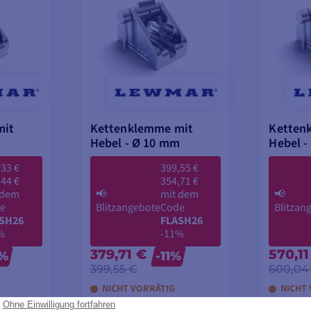
mit
Kettenklemme mit
Ketten
Hebel - Ø 10 mm
Hebel -
,33 €
399,55 €
,44 €
354,71 €
 dem
📢
mit dem
📢
e
Blitzangebote
Code
Blitzan
SH26
FLASH26
%
-11%
379,71 €
570,11
2%
-11%
399,55 €
600,04
NICHT VORRÄTIG
NICHT