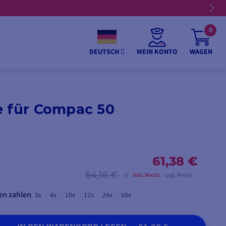
0
MEIN KONTO
WAGEN
DEUTSCH
e für Compac 50
61,38 €
64,16 €
inkl. MwSt.
zzgl. MwSt.
en zahlen
3x
4x
10x
12x
24x
60x