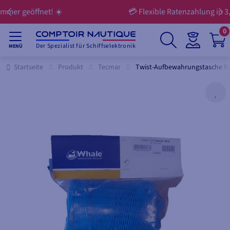
💳 Flexible Ratenzahlung in 3, 4, 10 oder 12 Raten
0
Der Spezialist für Schiffselektronik
MENÜ
Startseite
Produkt
Tecmar
Twist-Aufbewahrungstasche fü