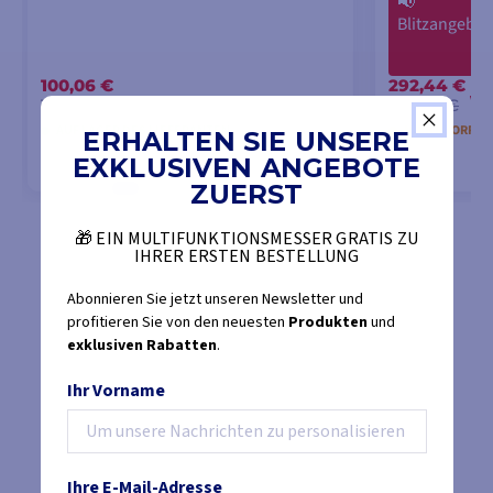
📢
Blitzangebot
100,06 €
292,44 €
-1
104,50 €
307,33 €
AUF LAGER DES LIEFERANTEN
NICHT VORRÄT
ERHALTEN SIE UNSERE
EXKLUSIVEN ANGEBOTE
ZUERST
IN DEN WARENKORB LEGEN
IN DEN
🎁 EIN MULTIFUNKTIONSMESSER GRATIS ZU
IHRER ERSTEN BESTELLUNG
Abonnieren Sie jetzt unseren Newsletter und
profitieren Sie von den neuesten
Produkten
und
exklusiven Rabatten
.
Ihr Vorname
Ihre E-Mail-Adresse