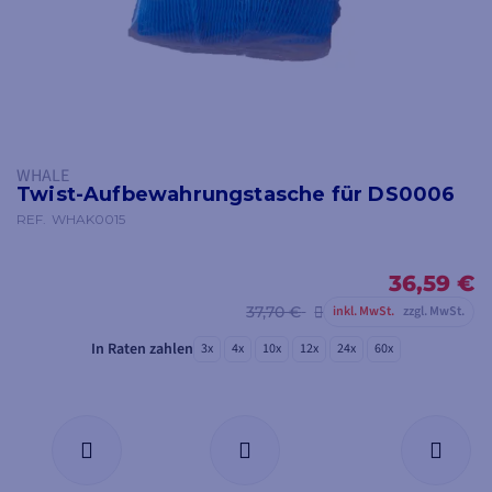
WHALE
Twist-Aufbewahrungstasche für DS0006
REF.
WHAK0015
36,59 €
37,70 €
inkl. MwSt.
zzgl. MwSt.
In Raten zahlen
3x
4x
10x
12x
24x
60x