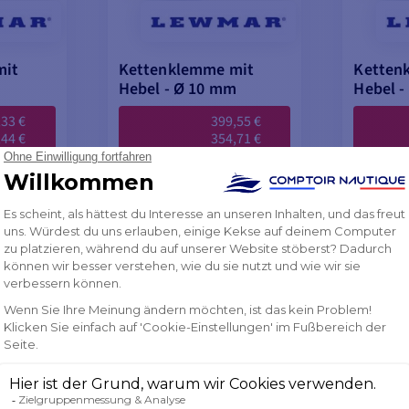
mit
Kettenklemme mit
Ketten
Hebel - Ø 10 mm
Hebel -
,33 €
399,55 €
,44 €
354,71 €
 dem
📢
mit dem
📢
e
Blitzangebote
Code
Blitzan
SH26
FLASH26
%
-11%
379,71 €
570,11
2%
-11%
399,55 €
600,04
NICHT VORRÄTIG
NICHT
NKORB
IN DEN WARENKORB
IN D
LEGEN