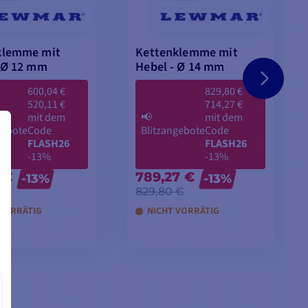
klemme mit
Kettenklemme mit
 Ø 12 mm
Hebel - Ø 14 mm
600,04 €
829,80 €
520,11 €
714,27 €
mit dem
📢
mit dem
gebote
Code
Blitzangebote
Code
FLASH26
FLASH26
-13%
-13%
 €
789,27 €
-13%
-13%
 €
829,80 €
 VORRÄTIG
NICHT VORRÄTIG
EN WARENKORB
IN DEN WARENKORB
LEGEN
LEGEN