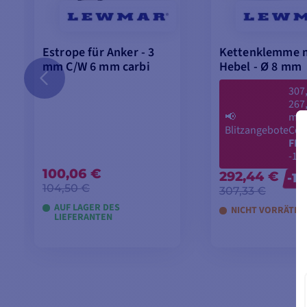
Estrope für Anker - 3
Kettenklemme 
mm C/W 6 mm carbi
Hebel - Ø 8 mm
307
267
📢
mit
Blitzangebote
Cod
FLA
-12
100,06 €
292,44 €
-1
104,50 €
307,33 €
AUF LAGER DES
NICHT VORRÄTIG
LIEFERANTEN
IN DEN WARENKORB
IN DEN WARE
LEGEN
LEGEN