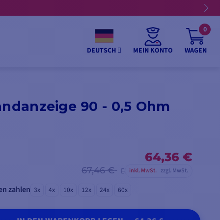
0
MEIN KONTO
WAGEN
DEUTSCH
andanzeige 90 - 0,5 Ohm
64,36 €
67,46 €
inkl. MwSt.
zzgl. MwSt.
en zahlen
3x
4x
10x
12x
24x
60x