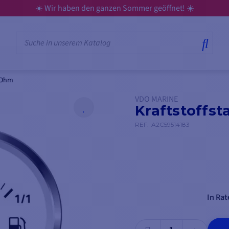
☀️ Wir haben den ganzen Sommer geöffnet! ☀️
5 Ohm
VDO MARINE
Kraftstoffst
REF.
A2C59514183
In Rat