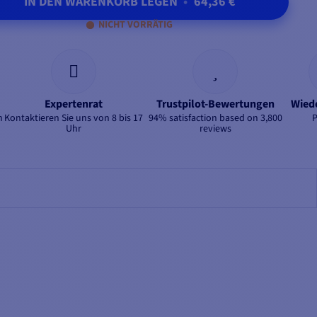
IN DEN WARENKORB LEGEN
•
64,36 €
NICHT VORRÄTIG
Expertenrat
Trustpilot-Bewertungen
Wied
n
Kontaktieren Sie uns von 8 bis 17
94% satisfaction based on 3,800
Uhr
reviews