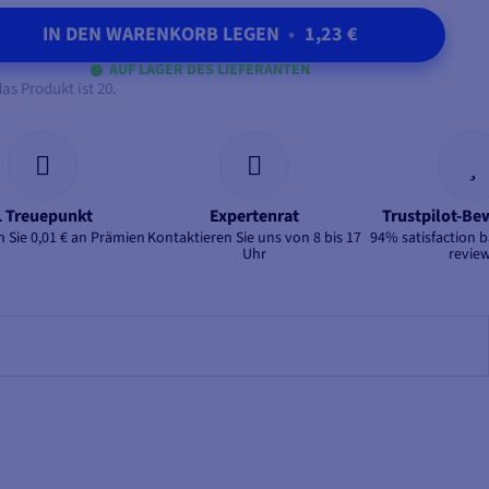
IN DEN WARENKORB LEGEN
•
1,23 €
AUF LAGER DES LIEFERANTEN
as Produkt ist 20.
1 Treuepunkt
Expertenrat
Trustpilot-B
 Sie 0,01 € an Prämien
Kontaktieren Sie uns von 8 bis 17
94% satisfaction 
Uhr
revie