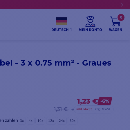
0
MEIN KONTO
WAGEN
DEUTSCH
el - 3 x 0.75 mm² - Graues
1,23 €
-6%
1,31 €
inkl. MwSt.
zzgl. MwSt.
en zahlen
3x
4x
10x
12x
24x
60x