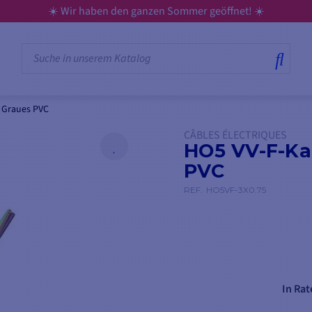
☀️ Wir haben den ganzen Sommer geöffnet! ☀️
- Graues PVC
CÂBLES ÉLECTRIQUES
HO5 VV-F-Kab
PVC
REF.
HO5VF-3X0.75
In Rat