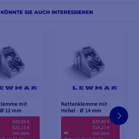
 KÖNNTE SIE AUCH INTERESSIEREN
klemme mit
Kettenklemme mit
 Ø 12 mm
Hebel - Ø 14 mm
600,04 €
829,80 €
520,11 €
714,27 €
mit dem
📢
mit dem