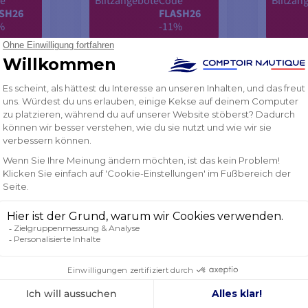
e
Blitzangebote
Code
Blitzan
SH26
FLASH26
%
-11%
379,71 €
570,11
2%
-11%
399,55 €
600,04
NICHT VORRÄTIG
NICHT
NKORB
IN DEN WARENKORB
IN D
LEGEN