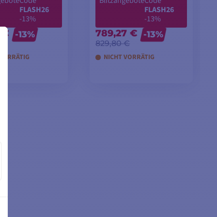
gebote
Code
Blitzangebote
Code
FLASH26
FLASH26
-13%
-13%
 €
789,27 €
-13%
-13%
 €
829,80 €
 VORRÄTIG
NICHT VORRÄTIG
EN WARENKORB
IN DEN WARENKORB
LEGEN
LEGEN