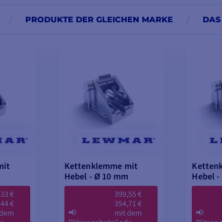
PRODUKTE DER GLEICHEN MARKE
DAS
mit
Kettenklemme mit
Ketten
Hebel - Ø 10 mm
Hebel -
,33 €
399,55 €
,44 €
354,71 €
 dem
📢
mit dem
📢