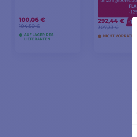
Blitzangebote
Cod
FLA
-12
100,06 €
292,44 €
-1
104,50 €
307,33 €
AUF LAGER DES
NICHT VORRÄTIG
LIEFERANTEN
IN DEN WARENKORB
IN DEN WARE
LEGEN
LEGEN