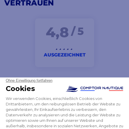
VERTRAUEN
4,8
/ 5
AUSGEZEICHNET
Einfach ausgezeichnet! Sie sind top!
Émile
NEWSLETTER