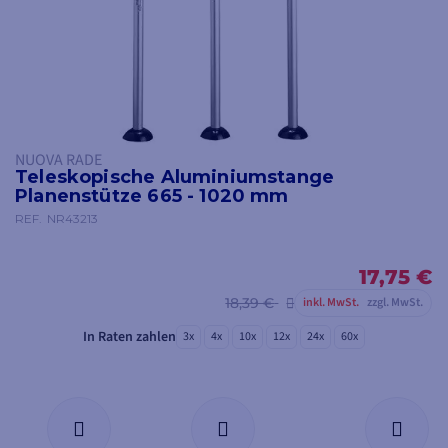
NUOVA RADE
Teleskopische Aluminiumstange
Planenstütze 665 - 1020 mm
REF.
NR43213
17,75 €
18,39 €
inkl. MwSt.
zzgl. MwSt.
In Raten zahlen
3x
4x
10x
12x
24x
60x