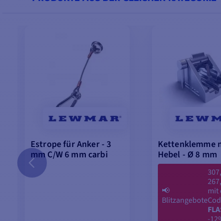
Estrope für Anker - 3
Kettenklemme 
mm C/W 6 mm carbi
Hebel - Ø 8 mm
307
267
📢
mit
Blitzangebote
Cod
FLA
-12