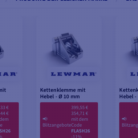
mit
Kettenklemme mit
Ketten
Hebel - Ø 10 mm
Hebel -
,33 €
399,55 €
,44 €
354,71 €
 dem
📢
mit dem
📢
e
Blitzangebote
Code
Blitzan
SH26
FLASH26
%
-11%