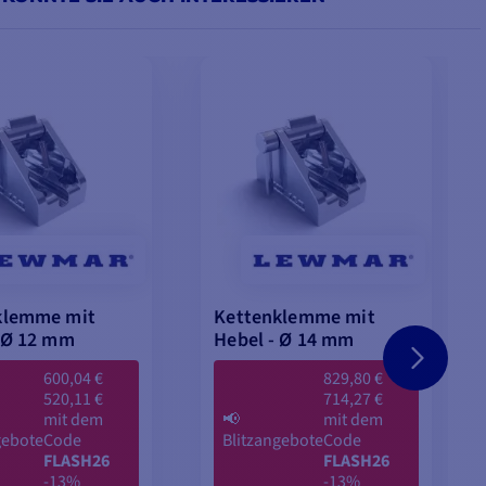
klemme mit
Kettenklemme mit
 Ø 12 mm
Hebel - Ø 14 mm
600,04 €
829,80 €
520,11 €
714,27 €
mit dem
📢
mit dem
gebote
Code
Blitzangebote
Code
FLASH26
FLASH26
-13%
-13%