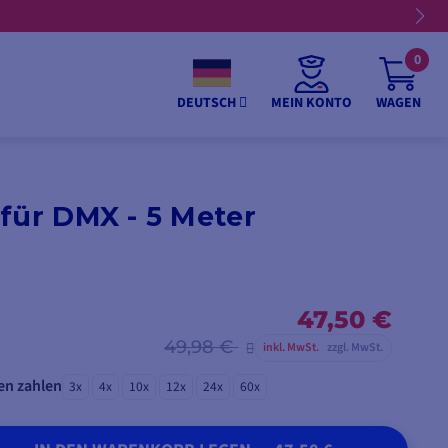
0
MEIN KONTO
WAGEN
DEUTSCH
für DMX - 5 Meter
47,50 €
49,98 €
inkl. MwSt.
zzgl. MwSt.
en zahlen
3x
4x
10x
12x
24x
60x