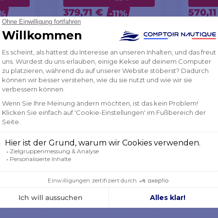
379,71 €
570,11
2%
-11%
399,55 €
600,04
NICHT VORRÄTIG
NICHT
NKORB
IN DEN WARENKORB
IN D
LEGEN