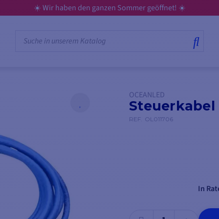
aben den ganzen Sommer geöffnet! ☀️
OCEANLED
Steuerkabel 
REF.
OL011706
In Rat