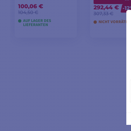
100,06 €
292,44 €
-1
104,50 €
307,33 €
AUF LAGER DES
NICHT VORRÄTIG
LIEFERANTEN
IN DEN WARENKORB
IN DEN WARE
LEGEN
LEGEN