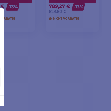
 €
789,27 €
-13%
-13%
 €
829,80 €
 VORRÄTIG
NICHT VORRÄTIG
EN WARENKORB
IN DEN WARENKORB
LEGEN
LEGEN