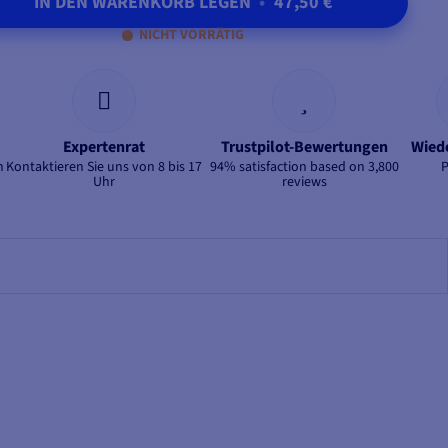
IN DEN WARENKORB LEGEN
•
47,50 €
NICHT VORRÄTIG
Expertenrat
Trustpilot-Bewertungen
Wied
n
Kontaktieren Sie uns von 8 bis 17
94% satisfaction based on 3,800
Uhr
reviews