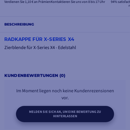
Verdienen Sie 1,10 € an Prämien
Kontaktieren Sie uns von 8 bis 17 Uhr
94% satisfac
BESCHREIBUNG
RADKAPPE FÜR X-SERIES X4
Zierblende für X-Series X4 - Edelstahl
KUNDENBEWERTUNGEN (0)
Im Moment liegen noch keine Kundenrezensionen
vor.
MELDEN SIE SICH AN, UM EINE BEWERTUNG ZU
HINTERLASSEN