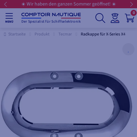
☀️ Wir haben den ganzen Sommer geöffnet! ☀️
0
Der Spezialist für Schiffselektronik
MENÜ
Startseite
Produkt
Tecmar
Radkappe für X-Series X4