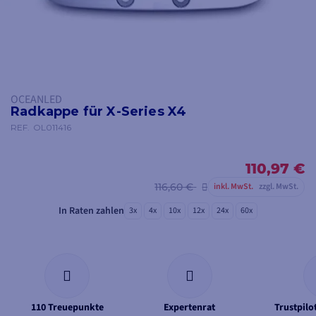
OCEANLED
Radkappe für X-Series X4
REF.
OL011416
110,97 €
116,60 €
inkl. MwSt.
zzgl. MwSt.
In Raten zahlen
3x
4x
10x
12x
24x
60x
110 Treuepunkte
Expertenrat
Trustpil