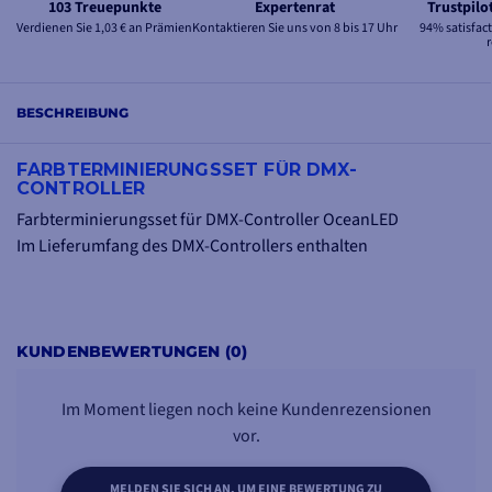
103 Treuepunkte
Expertenrat
Trustpil
Verdienen Sie 1,03 € an Prämien
Kontaktieren Sie uns von 8 bis 17 Uhr
94% satisfac
BESCHREIBUNG
FARBTERMINIERUNGSSET FÜR DMX-
CONTROLLER
Farbterminierungsset für DMX-Controller OceanLED
Im Lieferumfang des DMX-Controllers enthalten
KUNDENBEWERTUNGEN (0)
Im Moment liegen noch keine Kundenrezensionen
vor.
MELDEN SIE SICH AN, UM EINE BEWERTUNG ZU