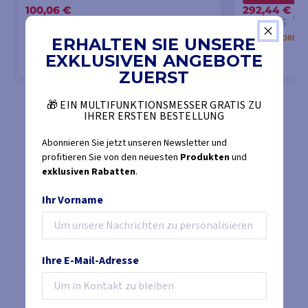
100,06 €
292,44 €
-1
104,50 €
307,33 €
AUF LAGER DES LIEFERANTEN
NICHT VORRÄT
ERHALTEN SIE UNSERE
EXKLUSIVEN ANGEBOTE
ZUERST
IN DEN WARENKORB LEGEN
IN DEN
🎁 EIN MULTIFUNKTIONSMESSER GRATIS ZU
IHRER ERSTEN BESTELLUNG
Abonnieren Sie jetzt unseren Newsletter und
profitieren Sie von den neuesten
Produkten
und
exklusiven Rabatten
.
Ihr Vorname
Ihre E-Mail-Adresse