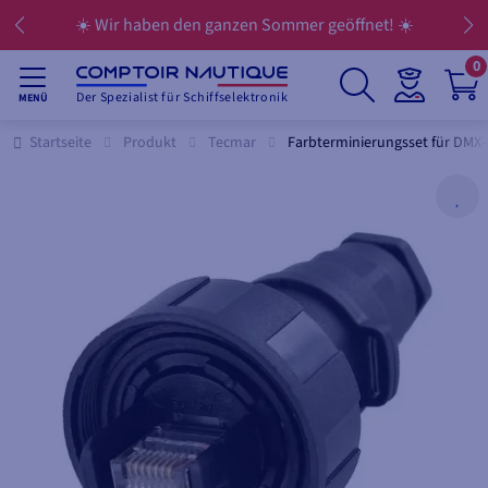
☀️ Wir haben den ganzen Sommer geöffnet! ☀️
0
Der Spezialist für Schiffselektronik
MENÜ
Startseite
Produkt
Tecmar
Farbterminierungsset für DMX-