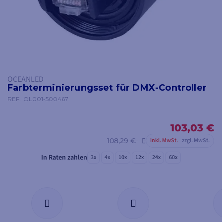
OCEANLED
Farbterminierungsset für DMX-Controller
REF.
OL001-500467
103,03 €
108,29 €
inkl. MwSt.
zzgl. MwSt.
In Raten zahlen
3x
4x
10x
12x
24x
60x