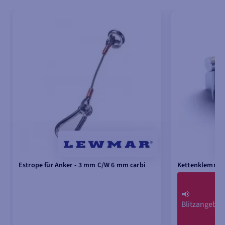
Estrope für Anker - 3 mm C/W 6 mm carbi
Kettenklemme 
📢
Blitzangebot