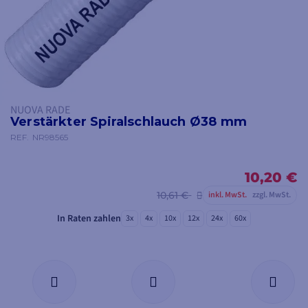
NUOVA RADE
Verstärkter Spiralschlauch Ø38 mm
REF.
NR98565
10,20 €
10,61 €
inkl. MwSt.
zzgl. MwSt.
In Raten zahlen
3x
4x
10x
12x
24x
60x