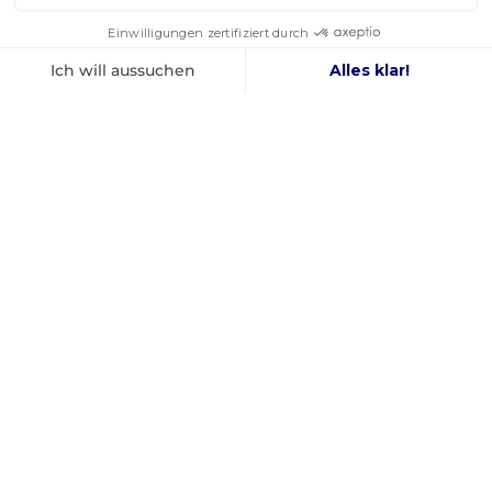
IN DEN SOZIALEN MEDIEN
Facebook
YouTube
Instagram
FRANZÖSISCHES
BESTER PREIS
UNTERNEHMEN
GARANTIERT
GEGRÜNDET 2012
INFORMATIONEN