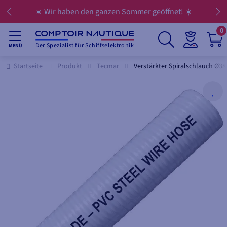
☀️ Wir haben den ganzen Sommer geöffnet! ☀️
0
Der Spezialist für Schiffselektronik
MENÜ
Startseite
Produkt
Tecmar
Verstärkter Spiralschlauch Ø3