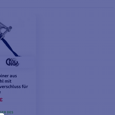
biner aus
hl mit
verschluss für
e
 €
AGER DES