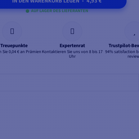
IN DEN WARENKORB LEGEN
•
4,93 €
AUF LAGER DES LIEFERANTEN
 Treuepunkte
Expertenrat
Trustpilot-B
 Sie 0,04 € an Prämien
Kontaktieren Sie uns von 8 bis 17
94% satisfaction 
Uhr
revie