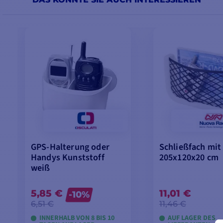
GPS-Halterung oder
Schließfach mit
Handys Kunststoff
205x120x20 cm
weiß
5,85 €
11,01 €
-10%
6,51 €
11,46 €
INNERHALB VON 8 BIS 10
AUF LAGER DES