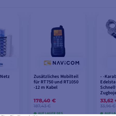
 Netz
Zusätzliches Mobilteil
- -Kara
für RT750 und RT1050
Edelsta
-12 m Kabel
Schnell
Zugboj
178,40 €
33,62
187,43 €
33,96 €
AUF LAGER DES
AUF L