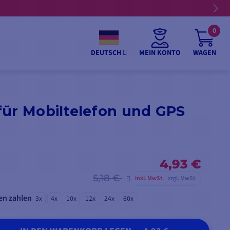
0
MEIN KONTO
WAGEN
DEUTSCH
für Mobiltelefon und GPS
4,93 €
5,18 €
inkl. MwSt.
zzgl. MwSt.
en zahlen
3x
4x
10x
12x
24x
60x