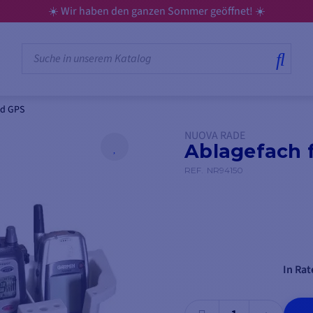
☀️ Wir haben den ganzen Sommer geöffnet! ☀️
nd GPS
NUOVA RADE
Ablagefach 
REF.
NR94150
In Rat