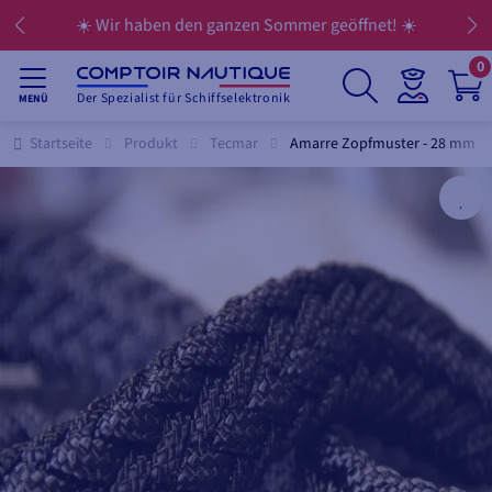
☀️ Wir haben den ganzen Sommer geöffnet! ☀️
0
Der Spezialist für Schiffselektronik
MENÜ
Startseite
Produkt
Tecmar
Amarre Zopfmuster - 28 mm