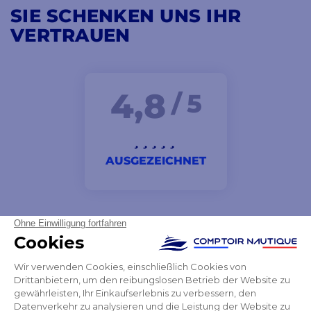
SIE SCHENKEN UNS IHR
VERTRAUEN
4,8
/ 5
AUSGEZEICHNET
ich bin sehr zufrieden mit dem, was ich bekommen
habe