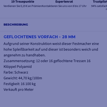
19 Treuepunkte
Expertenrat
Trustpil
Verdienen Sie 0,19 € an Prämien
Kontaktieren Sie uns von 8 bis 17 Uhr
94% satisfac
BESCHREIBUNG
GEFLOCHTENES VORFACH - 28 MM
Aufgrund seiner Konstruktion weist dieser Festmacher eine
hohe Spleißbarkeit auf und dieser ist besonders weich und
angenehm zu handhaben.
Zusammensetzung: 12 oder 16 geflochtene Tressen 16
Klöppel Polyamid
Farbe: Schwarz
Gewicht: 44,70 kg/100m
Festigkeit: 16 100 kg
Verkauft pro Meter