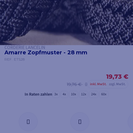
CORDERIE LANCELIN
Amarre Zopfmuster - 28 mm
REF.
ETS28
19,73 €
19,76 €
inkl. MwSt.
zzgl. MwSt.
In Raten zahlen
3x
4x
10x
12x
24x
60x