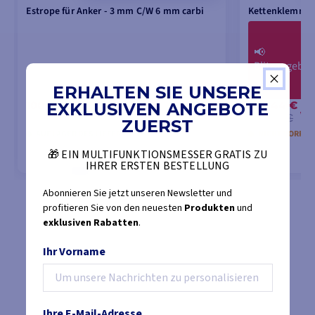
Estrope für Anker - 3 mm C/W 6 mm carbi
Kettenklemme 
📢
Blitzangebot
ERHALTEN SIE UNSERE
100,06 €
292,44 €
EXKLUSIVEN ANGEBOTE
-1
104,50 €
307,33 €
ZUERST
AUF LAGER DES LIEFERANTEN
NICHT VORRÄT
🎁 EIN MULTIFUNKTIONSMESSER GRATIS ZU
IHRER ERSTEN BESTELLUNG
Abonnieren Sie jetzt unseren Newsletter und
IN DEN WARENKORB LEGEN
IN DEN
profitieren Sie von den neuesten
Produkten
und
exklusiven Rabatten
.
Ihr Vorname
Ihre E-Mail-Adresse