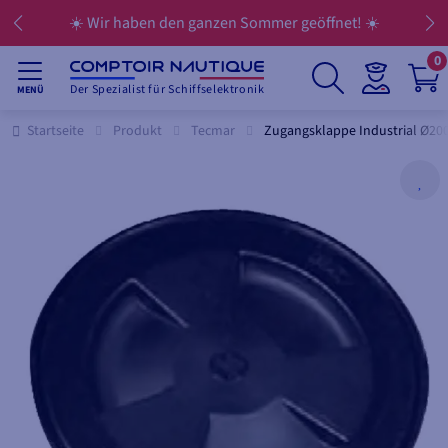
☀️ Wir haben den ganzen Sommer geöffnet! ☀️
0
Der Spezialist für Schiffselektronik
MENÜ
Startseite
Produkt
Tecmar
Zugangsklappe Industrial Ø2