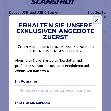
Doppel-USB- und USB-C-Stecker -
Blue Sea Syste
Wasserdicht
Kreise ohne Ve
57,42 €
65,35 €
ERHALTEN SIE UNSERE
60,39 €
68,13 €
EXKLUSIVEN ANGEBOTE
LETZTE ARTIKEL AUF LAGER
AUF LAGER DE
ZUERST
🎁 EIN MULTIFUNKTIONSMESSER GRATIS ZU
IHRER ERSTEN BESTELLUNG
IN DEN WARENKORB LEGEN
IN DEN
Abonnieren Sie jetzt unseren Newsletter und
profitieren Sie von den neuesten
Produkten
und
exklusiven Rabatten
.
Ihr Vorname
Ihre E-Mail-Adresse