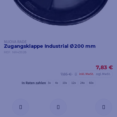
NUOVA RADE
Zugangsklappe Industrial Ø200 mm
REF.
NR43928
7,83 €
7,85 €
inkl. MwSt.
zzgl. MwSt.
In Raten zahlen
3x
4x
10x
12x
24x
60x