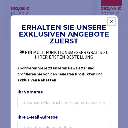
100,06 €
292,44 €
-1
104,50 €
307,33 €
AUF LAGER DES LIEFERANTEN
NICHT VORRÄT
ERHALTEN SIE UNSERE
EXKLUSIVEN ANGEBOTE
ZUERST
IN DEN WARENKORB LEGEN
IN DEN
🎁 EIN MULTIFUNKTIONSMESSER GRATIS ZU
IHRER ERSTEN BESTELLUNG
Abonnieren Sie jetzt unseren Newsletter und
profitieren Sie von den neuesten
Produkten
und
exklusiven Rabatten
.
Ihr Vorname
Ihre E-Mail-Adresse