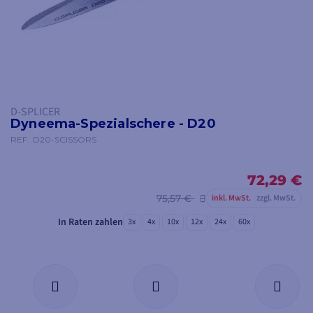
D-SPLICER
Dyneema-Spezialschere - D20
REF.
D20-SCISSORS
72,29 €
75,57 €
inkl. MwSt.
zzgl. MwSt.
In Raten zahlen
3x
4x
10x
12x
24x
60x