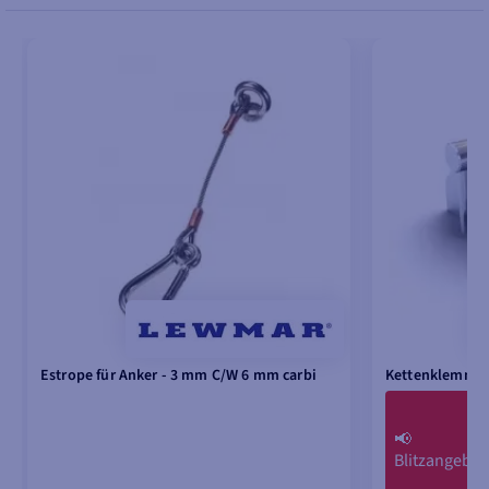
Estrope für Anker - 3 mm C/W 6 mm carbi
Kettenklemme 
📢
Blitzangebot