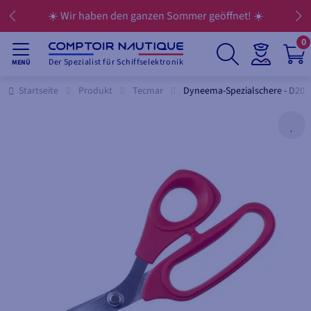
☀️ Wir haben den ganzen Sommer geöffnet! ☀️
0
Der Spezialist für Schiffselektronik
MENÜ
Startseite
Produkt
Tecmar
Dyneema-Spezialschere - D20