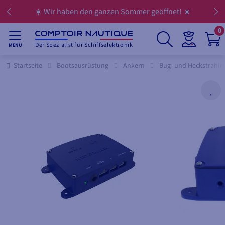
☀️ Wir haben den ganzen Sommer geöffnet! ☀️
0
Der Spezialist für Schiffselektronik
MENÜ
Startseite
Bootsausrüstung
Ankern
Bug- und Heckstrahlr