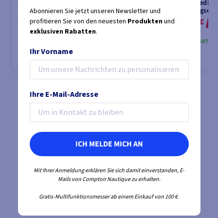
Soft-Touch-Bedienfeld
Rundes Bedienf
berührungsemp
Abonnieren Sie jetzt unseren Newsletter und
profitieren Sie von den neuesten
Produkten
und
153,61 €
173,44 €
-10%
-1
170,86 €
194,01 €
exklusiven Rabatten
.
AUF LAGER DES LIEFERANTEN
LETZTE ARTIKE
Ihr Vorname
IN DEN WARENKORB LEGEN
IN DEN
Ihre E-Mail-Adresse
ICH MELDE MICH AN
Mit Ihrer Anmeldung erklären Sie sich damit einverstanden, E-
Mails von Comptoir Nautique zu erhalten.
Gratis-Multifunktionsmesser ab einem Einkauf von 100 €.