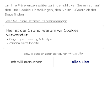
ich habe die Bestellung am Montagabend aufgegeben
und am Donnerstagmorgen geliefert bekommen. Ich
habe die Bestellung nicht erhalten, weil ich nicht
wusste, was ich tun sollte.
Sacha
NEWSLETTER
ERHALTEN SIE UNSERE NEUESTEN
NACHRICHTEN UND SONDERANGEBOTE
OK
Sie können Ihr Einverständnis jederzeit widerrufen.