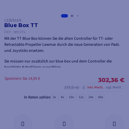
LEWMAR
Blue Box TT
REF.
589274
Mit der TT Blue Box können Sie die alten Controller für TT- oder
Retractable-Propeller Lewmar durch die neue Generation von Pads
und Joysticks ersetzen.
Sie müssen nur zusätzlich zur blue box und dem Controller die
benötigte Kabellänge auswählen.
Speichern Sie 14,95 €
302,36 €
317,31 €
inkl. MwSt.
zzgl. MwSt.
In Raten zahlen
3x
4x
10x
12x
24x
60x