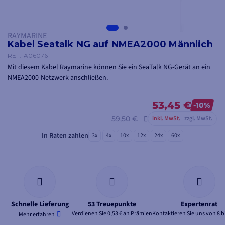
RAYMARINE
Kabel Seatalk NG auf NMEA2000 Männlich
REF.
A06076
Mit diesem Kabel Raymarine können Sie
ein SeaTalk NG-Gerät an ein
NMEA2000-Netzwerk anschließen
.
53,45 €
-10%
59,50 €
inkl. MwSt.
zzgl. MwSt.
In Raten zahlen
3x
4x
10x
12x
24x
60x
Schnelle Lieferung
53 Treuepunkte
Expertenrat
Verdienen Sie 0,53 € an Prämien
Kontaktieren Sie uns von 8 b
Mehr erfahren