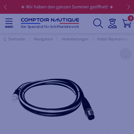
☀️ Wir haben den ganzen Sommer geöffnet! ☀️
0
Der Spezialist für Schiffselektronik
MENÜ
Startseite
Navigation
Verkabelungen
Kabel Raymarine