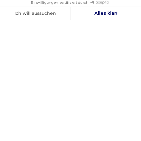
Facebook
YouTube
Instagram
FRANZÖSISCHES
BESTER PREIS
UNTERNEHMEN
GARANTIERT
GEGRÜNDET 2012
INFORMATIONEN
SICHERE BEZAHLUNG