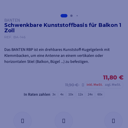
BANTEN
Schwenkbare Kunststoffbasis für Balkon 1
Zoll
REF.
BA-146
Das BANTEN RBP ist ein drehbares Kunststoff-Kugelgelenk mit
Klemmbacken, um eine Antenne an einem vertikalen oder
horizontalen Stiel (Balkon, Bügel ...) zu befestigen.
11,80 €
11,90 €
inkl. MwSt.
zzgl. MwSt.
In Raten zahlen
3x
4x
10x
12x
24x
60x