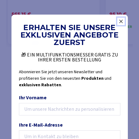
565,15 €
95,10 €
571,20 €
98,18 €
ERHALTEN SIE UNSERE
LETZTE ARTIKEL AUF LAGER
AUF LAGER DE
EXKLUSIVEN ANGEBOTE
ZUERST
IN DEN WARENKORB LEGEN
IN DEN
🎁 EIN MULTIFUNKTIONSMESSER GRATIS ZU
IHRER ERSTEN BESTELLUNG
Abonnieren Sie jetzt unseren Newsletter und
profitieren Sie von den neuesten
Produkten
und
exklusiven Rabatten
.
Ihr Vorname
Ihre E-Mail-Adresse