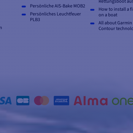
Rettungsboot au
Persönliche AIS-Bake MOB2
How to install a f
Persönliches Leuchtfeuer
on a boat
PLB3
All about Garmi
n
Contour technol