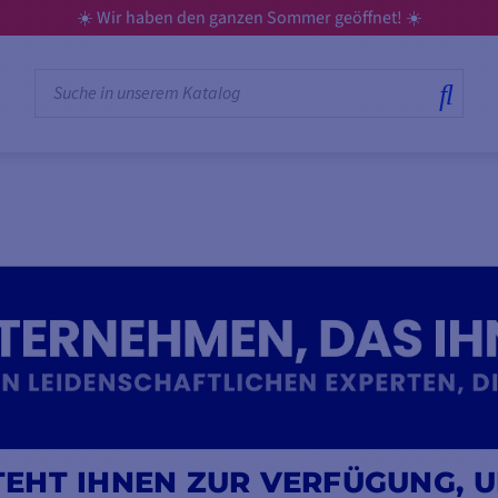
☀️ Wir haben den ganzen Sommer geöffnet! ☀️
EHT IHNEN ZUR VERFÜGUNG, U