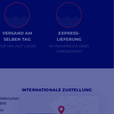
VERSAND AM
EXPRESS-
SELBEN TAG
LIEFERUNG
VOR 14H, AUF LAGER
IN FRANKREICH ÜBER
CHRONOPOST
INTERNATIONALE ZUSTELLUNG
lektrischen
ählt
in