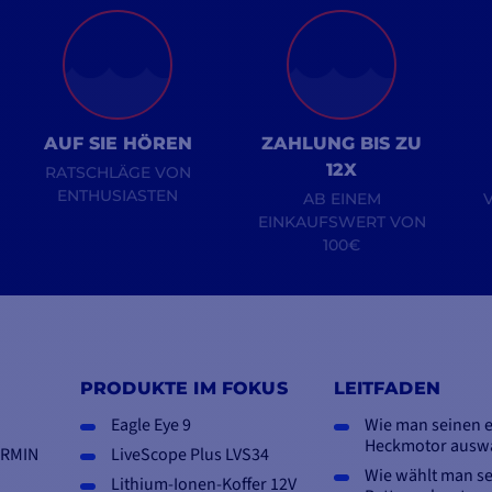
AUF SIE HÖREN
ZAHLUNG BIS ZU
12X
RATSCHLÄGE VON
ENTHUSIASTEN
AB EINEM
EINKAUFSWERT VON
100€
PRODUKTE IM FOKUS
LEITFADEN
Eagle Eye 9
Wie man seinen e
Heckmotor ausw
ARMIN
LiveScope Plus LVS34
Wie wählt man se
Lithium-Ionen-Koffer 12V