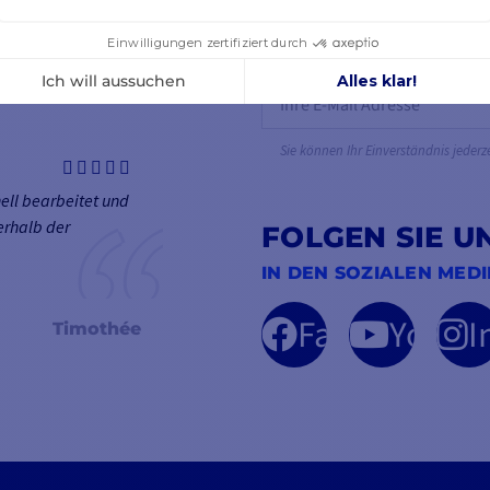
 VERTRAUEN
NEWSLETTER
ERHALTEN SIE UNSERE
SONDERANGEBOTE
Sie können Ihr Einverständnis jederz
ell bearbeitet und
erhalb der
FOLGEN SIE U
IN DEN SOZIALEN MED
Facebook
YouTu
I
Timothée