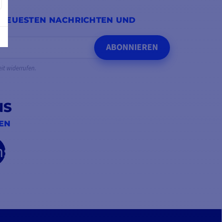
 NEUESTEN NACHRICHTEN UND
ABONNIEREN
eit widerrufen.
NS
IEN
be
nstagram