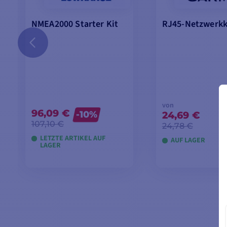
NMEA2000 Starter Kit
RJ45-Netzwerkk
von
96,09 €
-10%
24,69 €
107,10 €
24,78 €
LETZTE ARTIKEL AUF
AUF LAGER
LAGER
IN DEN WARENKORB
MODELLE AN
LEGEN