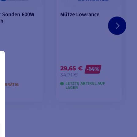
r Sonden 600W
Mütze Lowrance
ch
29,65 €
 €
-14%
34,71 €
LETZTE ARTIKEL AUF
 VORRÄTIG
LAGER
LLE ANSEHEN
IN DEN WARENKORB
LEGEN