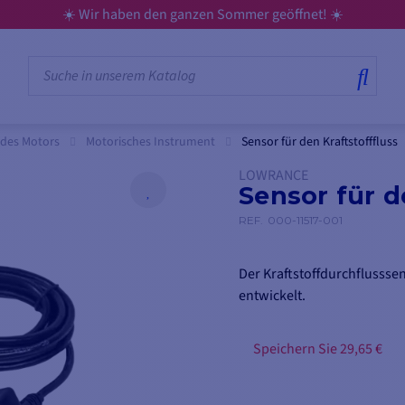
☀️ Wir haben den ganzen Sommer geöffnet! ☀️
 des Motors
Motorisches Instrument
Sensor für den Kraftstofffluss
LOWRANCE
Sensor für d
REF.
000-11517-001
Der Kraftstoffdurchflusss
entwickelt.
Speichern Sie 29,65 €