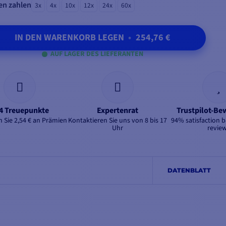
en zahlen
3x
4x
10x
12x
24x
60x
IN DEN WARENKORB LEGEN
•
254,76 €
AUF LAGER DES LIEFERANTEN
4 Treuepunkte
Expertenrat
Trustpilot-B
 Sie 2,54 € an Prämien
Kontaktieren Sie uns von 8 bis 17
94% satisfaction 
Uhr
revie
DATENBLATT