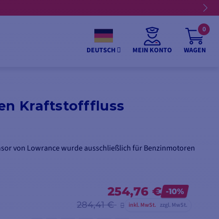
0
MEIN KONTO
WAGEN
DEUTSCH
en Kraftstofffluss
ensor von Lowrance wurde ausschließlich für Benzinmotoren
254,76 €
-10%
284,41 €
inkl. MwSt.
zzgl. MwSt.