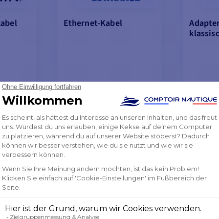
abel
Ethernet-Kabel
Adapte
klassis
von
von
29,65 €
79,23
29,75 €
82,11 €
LETZTE ARTIKEL AUF
NICHT
LAGER
SEHEN
MODELLE ANSEHEN
MODE