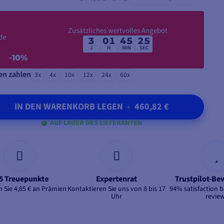
Zusätzliches wertvolles Angebot
de
3
01
45
24
J
H
MIN
SEC
-10%
en zahlen
3x
4x
10x
12x
24x
60x
IN DEN WARENKORB LEGEN
•
460,82 €
AUF LAGER DES LIEFERANTEN
5 Treuepunkte
Expertenrat
Trustpilot-B
 Sie 4,85 € an Prämien
Kontaktieren Sie uns von 8 bis 17
94% satisfaction 
Uhr
revie