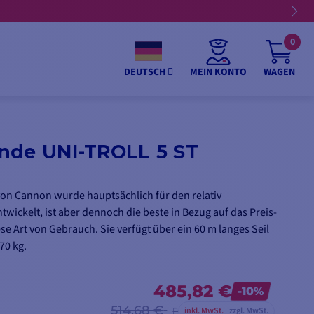
0
MEIN KONTO
WAGEN
DEUTSCH
nde UNI-TROLL 5 ST
von Cannon wurde hauptsächlich für den relativ
wickelt, ist aber dennoch die beste in Bezug auf das Preis-
ese Art von Gebrauch. Sie verfügt über ein 60 m langes Seil
70 kg.
485,82 €
-10%
514,68 €
inkl. MwSt.
zzgl. MwSt.