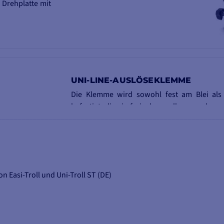
 Drehplatte mit
UNI-LINE-AUSLÖSEKLEMME
Die Klemme wird sowohl fest am Blei als
befestigt, die sie freigeben soll, wenn das
durch den Zug eines Fangs am unteren Ende de
 Easi-Troll und Uni-Troll ST (DE)
INHALT DER SCHACHTEL :
1 - Seilwinde UNI-TROLL 5 ST
1 - 60m Kabel
1 - UNI-LINE-Auslöseklemme