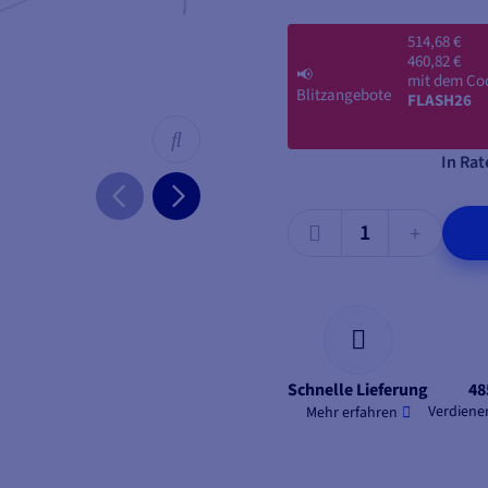
514,68 €
460,82 €
📢
mit dem Co
Blitzangebote
FLASH26
In Rat
Schnelle Lieferung
48
Verdienen
Mehr erfahren