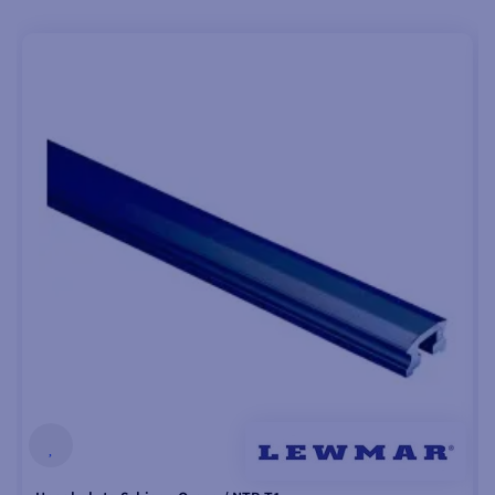
einnehmen. Das
Ergebnis: Die Schot
arbeitet mehr in ihrer
Achse, mit weniger
parasitären Belastungen
auf den Schlitten und
einem saubereren
Gefühl für die
Schotsteuerung.
Freie Ausrichtung des
Zugpunktes
Bessere Ausrichtung,
wenn sich der
Schotwinkel ändert
Komfortable Einstellung
im Laufe der Manöver
Geeignete Lösung für
Großsegelmontagen auf