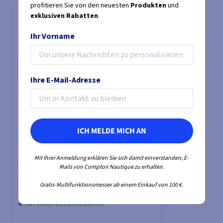
profitieren Sie von den neuesten
Produkten
und
exklusiven Rabatten
.
Ihr Vorname
Ihre E-Mail-Adresse
ICH MELDE MICH AN
Mit Ihrer Anmeldung erklären Sie sich damit einverstanden, E-
Gebohrte Schiene Ocean / NTR T1
Mails von Comptoir Nautique zu erhalten.
von
77,25 €
Gratis-Multifunktionsmesser ab einem Einkauf von 100 €.
80,78 €
AUF LAGER DES LIEFERANTEN