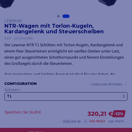
LEWMAR
NTR-Wagen mit Torlon-Kugeln,
Kardangelenk und Steuerscheiben
REF.
29431411BK
Der Lewmar NTR T1 Schlitten mit Torlon-Kugeln, Kardangelenk und
einem Paar Steuerleinen ermöglicht ein sanftes Gleiten unter Last,
einen gut ausgerichteten Schothornpunkt und feinere Einstellungen
des Großsegels durch die Steuerleinen.
Sein kompaktes und leichtes Format ist ideal für eine Schot, die
sowohl beim Cruisen als auch beim Regattieren flüssig bleibt.
CONFIGURATION
3 MÖGLICHE OPTIONEN
Grössen :
T1
Speichern Sie 16,69 €
320,21 €
-12%
336,90 €
inkl. MwSt.
zzgl. MwSt.