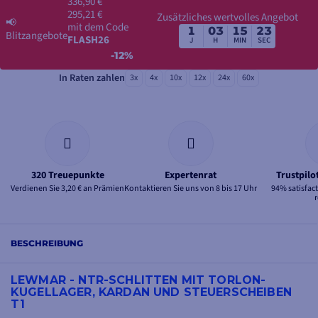
336,90 €
295,21 €
Zusätzliches wertvolles Angebot
📢
mit dem Code
1
03
15
23
Blitzangebote
FLASH26
J
H
MIN
SEC
-12%
In Raten zahlen
3x
4x
10x
12x
24x
60x
320 Treuepunkte
Expertenrat
Trustpil
Verdienen Sie 3,20 € an Prämien
Kontaktieren Sie uns von 8 bis 17 Uhr
94% satisfac
BESCHREIBUNG
LEWMAR - NTR-SCHLITTEN MIT TORLON-
KUGELLAGER, KARDAN UND STEUERSCHEIBEN
T1