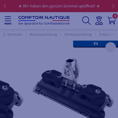
☀️ Wir haben den ganzen Sommer geöffnet! ☀️
0
Der Spezialist für Schiffselektronik
MENÜ
Startseite
Bootsausrüstung
Decksausrüstung
Gregment