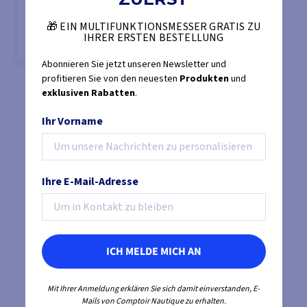
104,74 €
NICHT VORRÄTIG
🎁 EIN MULTIFUNKTIONSMESSER GRATIS ZU
IHRER ERSTEN BESTELLUNG
Abonnieren Sie jetzt unseren Newsletter und
profitieren Sie von den neuesten
Produkten
und
MODELLE ANSEHEN
exklusiven Rabatten
.
Ihr Vorname
Ihre E-Mail-Adresse
ICH MELDE MICH AN
Mit Ihrer Anmeldung erklären Sie sich damit einverstanden, E-
Mails von Comptoir Nautique zu erhalten.