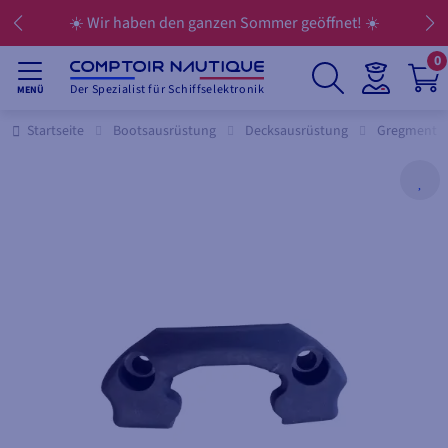
☀️ Wir haben den ganzen Sommer geöffnet! ☀️
0
Der Spezialist für Schiffselektronik
MENÜ
Startseite
Bootsausrüstung
Decksausrüstung
Gregment