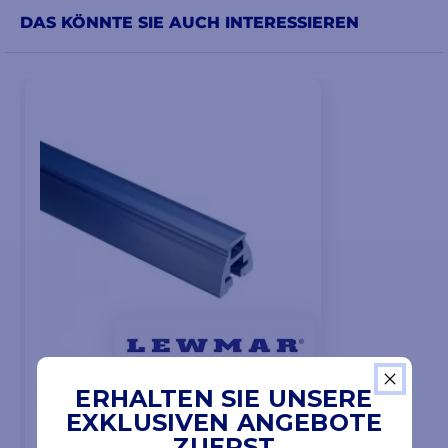
DAS KÖNNTE SIE AUCH INTERESSIEREN
Selbstfahrende Schiene-getragen verstärkt
ERHALTEN SIE UNSERE
Ocean / NTR T1
EXKLUSIVEN ANGEBOTE
von
ZUERST
100,06 €