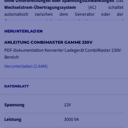
ohne Unterbrechungen
oder Spannungsschwankungen
. Das
Wechselstrom-Übertragungssystem
(AC) schaltet
automatisch zwischen dem Generator oder der
Stromversorgung und dem Ausgang des Konverters um und
sorgt so für eine stabile Stromversorgung. Dank der
Power-
HERUNTERLADEN
Assist-Funktion
vermeiden Sie das
Abschalten
der
Netzsicherung, wenn Sie sich an eine Festnetzleitung oder
ANLEITUNG COMBIMASTER GAMME 230V
einen Generator mit geringer Leistung anschließen.
PDF-Dokumentation Konverter Ladegerät CombiMaster 230V-
Bereich
Herunterladen (2.84M)
FERNSTEUERUNG
UND
DATENBLATT
-ÜBERWACHUNG
Zur Fernsteuerung und
-überwachung Ihres
Spannung
12V
Combimasters stehen
Ihnen verschiedene
Leistung
3000 VA
Displays zur Verfügung,