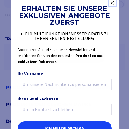
230-V-Modelle!
)
ERHALTEN SIE UNSERE
EXKLUSIVEN ANGEBOTE
13.02.24, 10:24
Weitere Informationen
Alain
ZUERST
finden Sie in der
Installations- und
🎁 EIN MULTIFUNKTIONSMESSER GRATIS ZU
Bedienungsanleitung, die
IHRER ERSTEN BESTELLUNG
FRAGEN / ANTWORTEN
am Ende der Seite zu finden
Abonnieren Sie jetzt unseren Newsletter und
ist
profitieren Sie von den neuesten
Produkten
und
SEIEN SIE DER ERSTE, DER EINE FRAGE STELLT
exklusiven Rabatten
.
Ihr Vorname
SPEZIFIKATIONEN DES COMBIMASTER 12V/3000VA-
PRODUKTE AUS DER GLEICHEN KATEGORIE
100A (230V)
Ihre E-Mail-Adresse
UMRICHTER-SPEZIFIKATIONEN
PRODUKTE DER GLEICHEN MARKE
Nenn-
12V (10,2-16V)
DAS KÖNNTE SIE AUCH INTERESSIEREN
Gleichstromspannung
ICH MELDE MICH AN