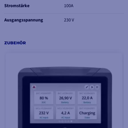
die mit den drei
Stromstärke
100A
integrierten
Kommunikationssystemen
Ausgangsspannung
230 V
arbeiten:
SmartRemote-
oder
EasyView 5-Display
für die
ZUBEHÖR
MasterBus-
Kompatibilität
.
Touch 5-
oder
Touch 10-
Display
für
CZone / NMEA
2000-Kompatibilität.
Multifunktionsdisplay
eines anderen Herstellers
für die
NMEA 2000-
Kompatibilität.