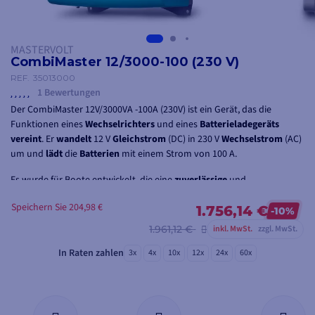
MASTERVOLT
CombiMaster 12/3000-100 (230 V)
REF.
35013000
1 Bewertungen
Der CombiMaster 12V/3000VA -100A (230V) ist ein Gerät, das die
Funktionen eines
Wechselrichters
und eines
Batterieladegeräts
vereint
. Er
wandelt
12 V
Gleichstrom
(DC) in 230 V
Wechselstrom
(AC)
um und
lädt
die
Batterien
mit einem Strom von 100 A.
Es wurde für Boote entwickelt, die eine
zuverlässige
und
leistungsfähige
Stromversorgung benötigen.
Speichern Sie 204,98 €
1.756,14 €
-10%
1.961,12 €
inkl. MwSt.
zzgl. MwSt.
In Raten zahlen
3x
4x
10x
12x
24x
60x