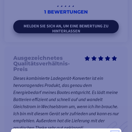
Automatisches Umschalten
zwischen
Netz-
und
1 BEWERTUNGEN
Wechselrichterbetrieb
, je
nach verfügbarer Quelle.
MELDEN SIE SICH AN, UM EINE BEWERTUNG ZU
Power-Assist-Funktion
HINTERLASSEN
schützt
Sie vor
Unterbrechungen durch
Netzsicherungen
.
Kompatibilität
mit
Ausgezeichnetes
Qualitätsverhältnis-
Generatoren
für mehr
Preis
Flexibilität.
Dieses kombinierte Ladegerät-Konverter ist ein
Integration von
MasterBus-
,
hervorragendes Produkt, das genau dem
CZone-
und
NMEA
2000-
Energiebedarf meines Bootes entspricht. Es lädt meine
Kommunikationssystemen
Batterien effizient und schnell auf und wandelt
zur Fernsteuerung und
Gleichstrom in Wechselstrom um, wenn ich ihn brauche.
-überwachung.
Ich bin mit diesem Gerät sehr zufrieden und kann es nur
Einfache
Montage
mit
empfehlen. Außerdem hat die Lieferung mit der
soliden Verbindungen.
nautischen Theke sehr gut geklappt!
E-mark-Zulassung
(nur für