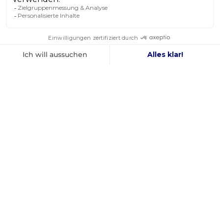
SIE SCHENKEN UNS IHR
VERTRAUEN
4,8
/ 5
AUSGEZEICHNET
Ich bin sehr zufrieden mit dem Produkt, das ich bestellt