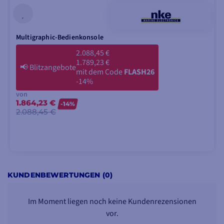
Multigraphic-Bedienkonsole
2.088,45 €
1.789,23 €
📢
Blitzangebote
mit dem Code
FLASH26
-14%
von
1.864,23 €
-14%
2.088,45 €
MODELLE ANSEHEN
KUNDENBEWERTUNGEN (0)
Im Moment liegen noch keine Kundenrezensionen
vor.