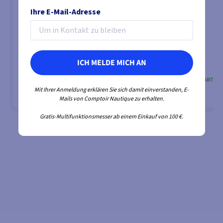
Ihre E-Mail-Adresse
49,48 €
84,19 €
ICH MELDE MICH AN
49,98 €
89,25 €
AUF LAGER
LETZTE ARTIKE
Mit Ihrer Anmeldung erklären Sie sich damit einverstanden, E-
Mails von Comptoir Nautique zu erhalten.
Gratis-Multifunktionsmesser ab einem Einkauf von 100 €.
IN DEN WARENKORB LEGEN
IN DEN