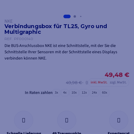
NKE
Verbindungsbox für TL25, Gyro und
Multigraphic
REF.
PF000140
Die BUS-Anschlussbox NKE ist eine Schnittstelle, mit der Sie die
Schnittstelle Ihrer Sensoren mit der Schnittstelle eines Displays
verbinden können NKE.
49,48 €
49,98 €
inkl. MwSt.
zzgl. MwSt.
In Raten zahlen
3x
4x
10x
12x
24x
60x
Schnelle Lieferung
49 Treuepunkte
Expertenrat