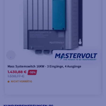
Ladegeräte
an die von
Ihnen gewünschte
Ladezeit anpassen.
Die
hohe
Effizienz und der
automatische
Sparmodus
sorgen dafür, dass die
Digitaluhren richtig
funktionieren und die
Lebensdauer der Batterien
verlängert wird. Die
Hochfrequenztechnologie
Mass Systemswitch 16KW - 3 Eingänge, 4 Ausgänge
verhindert
unangenehme
1.430,88 €
-10%
1.598,17 €
Geräusche und die
NICHT VORRÄTIG
Fähigkeit
,
hohe
Spitzenwerte
zu liefern,
die den
Strombedarf
decken.
IN DEN WARENKORB LEGEN