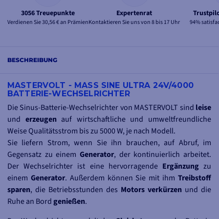
3056 Treuepunkte
Expertenrat
Trustpil
Verdienen Sie 30,56 € an Prämien
Kontaktieren Sie uns von 8 bis 17 Uhr
94% satisfa
BESCHREIBUNG
MASTERVOLT - MASS SINE ULTRA 24V/4000
BATTERIE-WECHSELRICHTER
Die Sinus-Batterie-Wechselrichter von MASTERVOLT sind
leise
und
erzeugen
auf wirtschaftliche und umweltfreundliche
Weise Qualitätsstrom bis zu 5000 W, je nach Modell.
Sie liefern Strom, wenn Sie ihn brauchen, auf Abruf, im
Gegensatz zu einem
Generator
, der kontinuierlich arbeitet.
Der Wechselrichter ist eine hervorragende
Ergänzung
zu
einem
Generator
. Außerdem können Sie mit ihm
Treibstoff
sparen
, die Betriebsstunden des
Motors
verkürzen
und die
Ruhe an Bord
genießen
.