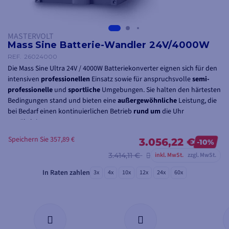
MASTERVOLT
Mass Sine Batterie-Wandler 24V/4000W
REF.
26024000
Die Mass Sine Ultra 24V / 4000W Batteriekonverter eignen sich für den
intensiven
professionellen
Einsatz sowie für anspruchsvolle
semi-
professionelle
und
sportliche
Umgebungen. Sie halten den härtesten
Bedingungen stand und bieten eine
außergewöhnliche
Leistung, die
bei Bedarf einen kontinuierlichen Betrieb
rund um
die Uhr
gewährleistet.
Speichern Sie 357,89 €
Mit einer MTBF (Mean Time Between Failure) von
3.056,22 €
180.000 Stunden
-10%
ununterbrochenem
Betrieb sind sie perfekt für die
anspruchsvollsten
3.414,11 €
inkl. MwSt.
zzgl. MwSt.
Missionen
und alle Umstände, die eine zuverlässige
In Raten zahlen
Stromversorgung
erfordern.
3x
4x
10x
12x
24x
60x