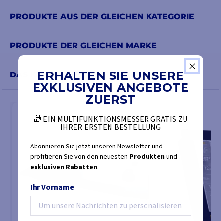
Mass Sine Ultra über eine
PRODUKTE AUS DER GLEICHEN KATEGORIE
dynamische Anzeige
der
Batteriespannung. Unter
Berücksichtigung des
PRODUKTE DER GLEICHEN MARKE
Batterietyps
und des
Stroms gewährleistet diese
ERHALTEN SIE UNSERE
DAS KÖNNTE SIE AUCH INTERESSIEREN
Funktion eine
längere
EXKLUSIVEN ANGEBOTE
Wechselstromversorgung
ZUERST
und verhindert gleichzeitig
eine
übermäßige
🎁 EIN MULTIFUNKTIONSMESSER GRATIS ZU
Belastung
der
Batterien
.
IHRER ERSTEN BESTELLUNG
Abonnieren Sie jetzt unseren Newsletter und
profitieren Sie von den neuesten
Produkten
und
exklusiven Rabatten
.
Ihr Vorname
EIGENSCHAFTEN
DES MASS SINE
Optimiert für den