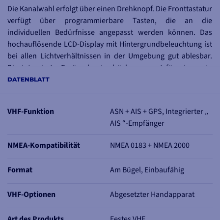
Die Kanalwahl erfolgt über einen Drehknopf. Die Fronttastatur
verfügt über programmierbare Tasten, die an die
individuellen Bedürfnisse angepasst werden können. Das
hochauflösende LCD-Display mit Hintergrundbeleuchtung ist
bei allen Lichtverhältnissen in der Umgebung gut ablesbar.
Die integrierte Geräuschunterdrückung sorgt für eine gute
Audioqualität beim Senden und Empfangen von Stimmen.
DATENBLATT
Audionachrichten können bis zu zwei Minuten lang
aufgenommen werden.
VHF-Funktion
ASN + AIS + GPS, Integrierter „
WICHTIGSTE MERKMALE
AIS “-Empfänger
Integriertes GPS
NMEA-Kompatibilität
NMEA 0183 + NMEA 2000
Wasserdicht nach IPX8
ASN Klasse B
Format
Schiffsname, MMSI, BRG, COG, SOG, DST
Am Bügel, Einbaufähig
Programmierbarer Annäherungspunkt-Alarm (CPA)
ClearVoice-Lautsprechermikrofon zur Unterdrückung von
VHF-Optionen
Abgesetzter Handapparat
Störgeräuschen
Vom Benutzer programmierbarer Suchlauf, Priority Watch
Art des Produkts
Festes VHF