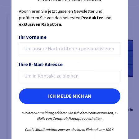
Abonnieren Sie jetzt unseren Newsletter und
profitieren Sie von den neuesten
Produkten
und
exklusiven Rabatten
.
Ihr Vorname
Ihre E-Mail-Adresse
ICH MELDE MICH AN
Flush Deck Panel dunkelgrau
Französischer P
Mit Ihrer Anmeldung erklären Sie sich damit einverstanden, E-
Mails von Comptoir Nautique zu erhalten.
693,95 €
609,36 €
📢
Gratis-Multifunktionsmesser ab einem Einkauf von 100 €.
mit dem Code
Blitzangebote
FLASH26