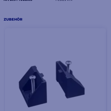
und Dual Watch
Großer Drehknopf für die Kanalwahl mit Druckbestätigung,
hintergrundbeleuchtetes Display und Tastatur
ZUBEHÖR
DSC-Notruf, Einzelruf, Notruf, Sicherheitsruf, Positionsbericht
und Aufforderung zum Senden