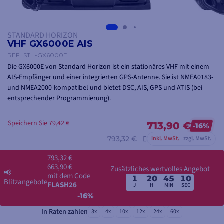
STANDARD HORIZON
VHF GX6000E AIS
REF.
STH-GX6000E
Die GX6000E von Standard Horizon ist ein stationäres VHF mit einem
AIS-Empfänger und einer integrierten GPS-Antenne. Sie ist NMEA0183-
und NMEA2000-kompatibel und bietet DSC, AIS, GPS und ATIS (bei
entsprechender Programmierung).
Speichern Sie 79,42 €
713,90 €
-16%
793,32 €
inkl. MwSt.
zzgl. MwSt.
793,32 €
663,90 €
Zusätzliches wertvolles Angebot
📢
mit dem Code
1
20
45
10
Blitzangebote
FLASH26
J
H
MIN
SEC
-16%
In Raten zahlen
3x
4x
10x
12x
24x
60x