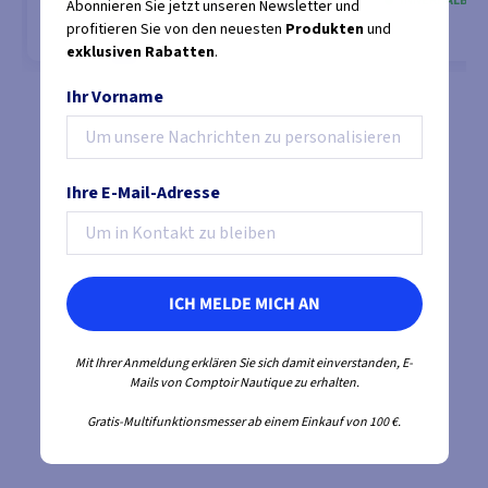
WIEDERAUFFÜLLUNG DER BESTÄNDE AN
INNERHALB VON
Abonnieren Sie jetzt unseren Newsletter und
09.09.2026
profitieren Sie von den neuesten
Produkten
und
exklusiven Rabatten
.
Ihr Vorname
MODELLE ANSEHEN
MOD
Ihre E-Mail-Adresse
ICH MELDE MICH AN
Mit Ihrer Anmeldung erklären Sie sich damit einverstanden, E-
Mails von Comptoir Nautique zu erhalten.
Gratis-Multifunktionsmesser ab einem Einkauf von 100 €.