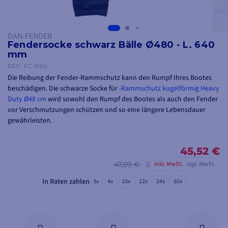
DAN-FENDER
Fendersocke schwarz Bälle Ø480 - L. 640
mm
REF.
FC-B60
Die Reibung der Fender-Rammschutz kann den Rumpf Ihres Bootes
beschädigen. Die schwarze Socke für
-Rammschutz kugelförmig Heavy
Duty Ø48 cm
wird sowohl den Rumpf des Bootes als auch den Fender
vor Verschmutzungen schützen und so eine längere Lebensdauer
gewährleisten.
Außerdem können Sie die Socke ganz einfach in die Waschmaschine
stecken.
45,52 €
47,09 €
inkl. MwSt.
zzgl. MwSt.
In Raten zahlen
3x
4x
10x
12x
24x
60x