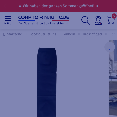
☀️ Wir haben den ganzen Sommer geöffnet! ☀️
0
Der Spezialist für Schiffselektronik
MENÜ
Startseite
Bootsausrüstung
Ankern
Dreschflegel
Fend