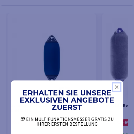
ERHALTEN SIE UNSERE
EXKLUSIVEN ANGEBOTE
Schutzhülle-Dreschflegel Neopren F1
Schutzhülle f
ZUERST
blue/black
🎁 EIN MULTIFUNKTIONSMESSER GRATIS ZU
16,76 €
8,83 €
-10%
-9%
IHRER ERSTEN BESTELLUNG
18,68 €
9,81 €