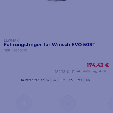
LEWMAR
Führungsfinger für Winsch EVO 50ST
REF.
48500052
174,43 €
182,75 €
inkl. MwSt.
zzgl. MwSt.
In Raten zahlen
3x
4x
10x
12x
24x
60x