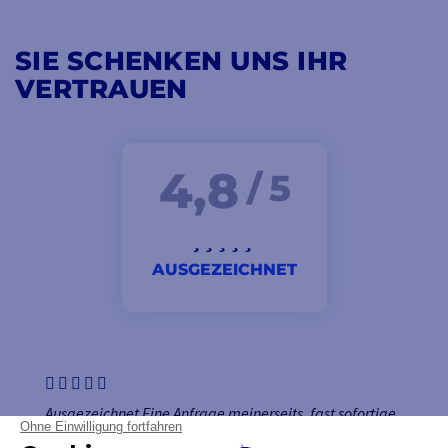
SIE SCHENKEN UNS IHR
VERTRAUEN
4,8
/ 5
AUSGEZEICHNET
Ausgezeichnet Eine Anfrage meinerseits, fast sofortige
Antwort. Der Preis ist konkurrenzfähig, also bestelle ich.