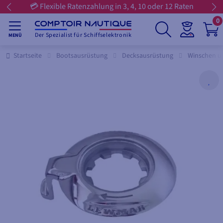
💳 Flexible Ratenzahlung in 3, 4, 10 oder 12 Raten
0
Der Spezialist für Schiffselektronik
MENÜ
Startseite
Bootsausrüstung
Decksausrüstung
Winschen u