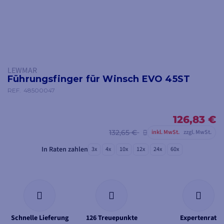
LEWMAR
Führungsfinger für Winsch EVO 45ST
REF.
48500047
126,83 €
132,65 €
inkl. MwSt.
zzgl. MwSt.
In Raten zahlen
3x
4x
10x
12x
24x
60x
Schnelle Lieferung
126 Treuepunkte
Expertenrat