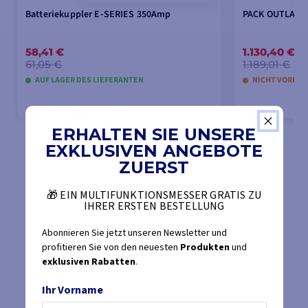
Batteriekuppler E-SERIES 350Amp
PACK OUTLAW +
58,41 €
1.130,40 €
61,05 €
1.189,01 €
AUF LAGER DES LIEFERANTEN
NICHT VORRÄT
ERHALTEN SIE UNSERE
IN DEN WARENKORB LEGEN
IN DEN
EXKLUSIVEN ANGEBOTE
ZUERST
🎁 EIN MULTIFUNKTIONSMESSER GRATIS ZU
IHRER ERSTEN BESTELLUNG
Abonnieren Sie jetzt unseren Newsletter und
profitieren Sie von den neuesten
Produkten
und
exklusiven Rabatten
.
Ihr Vorname