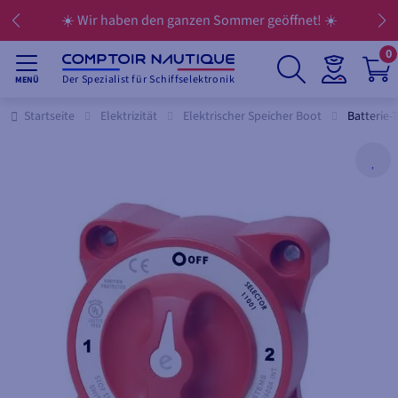
☀️ Wir haben den ganzen Sommer geöffnet! ☀️
0
Der Spezialist für Schiffselektronik
MENÜ
Startseite
Elektrizität
Elektrischer Speicher Boot
Batterie-