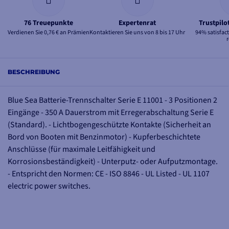
76 Treuepunkte
Expertenrat
Trustpil
Verdienen Sie 0,76 € an Prämien
Kontaktieren Sie uns von 8 bis 17 Uhr
94% satisfac
BESCHREIBUNG
Blue Sea Batterie-Trennschalter Serie E 11001 - 3 Positionen 2
Eingänge - 350 A Dauerstrom mit Erregerabschaltung Serie E
(Standard). - Lichtbogengeschützte Kontakte (Sicherheit an
Bord von Booten mit Benzinmotor) - Kupferbeschichtete
Anschlüsse (für maximale Leitfähigkeit und
Korrosionsbeständigkeit) - Unterputz- oder Aufputzmontage.
- Entspricht den Normen: CE - ISO 8846 - UL Listed - UL 1107
electric power switches.