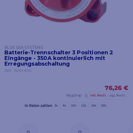
BLUE SEA SYSTEMS
Batterie-Trennschalter 3 Positionen 2
Eingänge - 350A kontinuierlich mit
Erregungsabschaltung
REF.
11001-BSS
76,26 €
79,67 €
inkl. MwSt.
zzgl. MwSt.
In Raten zahlen
3x
4x
10x
12x
24x
60x