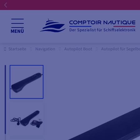
☀️ Wir haben den ganzen Sommer 
Der Spezialist für Schiffselektronik
MENÜ
Startseite
Navigation
Autopilot Boot
Autopilot für Segelb