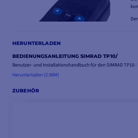
kom
Der
ein
Str
Ihr
HERUNTERLADEN
Aut
ve
BEDIENUNGSANLEITUNG SIMRAD TP10/
Benutzer- und Installationshandbuch für den SIMRAD TP10 - 
Herunterladen (2.98M)
SO WÄHLEN SIE IHREN PI
ZUBEHÖR
TP10
TP22
Empfehlungen
Maximale Länge: 10
Maximale Lä
M
ODER
ODER
Maximale Ve