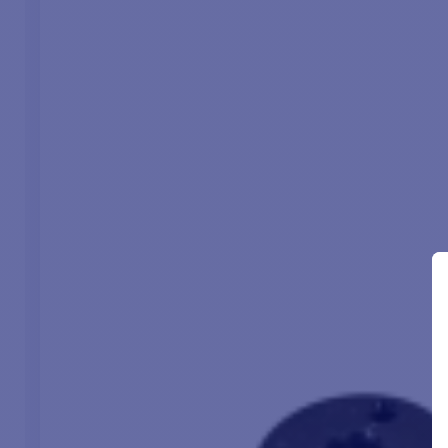
Maximale
T
Verdrängung: 3,7 T
Art der
Blanke Drähte
Schottsteck
Verbindung
männlich/we
Schubkraft max
65kg
70kg
Anschlüsse
❌
NMEA0183-E
SimNet-Befe
Schnittstelle zu
❌
✅
Wind
Schnittstelle mit
❌
❌
GPS
Abmessungen (B
105 
x L x H)