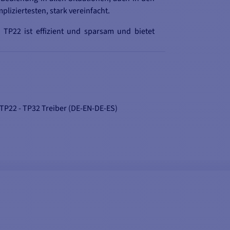
pliziertesten, stark vereinfacht.
 TP22 ist effizient und sparsam und bietet
e hervorragende Leistung.
Sein geringer
omverbrauch (max. 0,5A) sorgt dafür, dass
e Batterie länger hält, auch wenn Sie den
opiloten über längere Zeiträume hinweg
rwenden
.
TP22 - TP32 Treiber (DE-EN-DE-ES)
NNENPILOTEN AUS
TP32
nge: 11 M
Maximale Länge: 12 M
ODER
rdrängung: 5
Maximale Verdrängung: 6,3