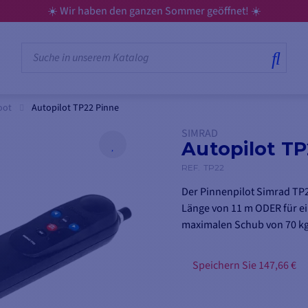
geöffnet! ☀️
oot
Autopilot TP22 Pinne
SIMRAD
Autopilot TP
REF.
TP22
Der Pinnenpilot Simrad TP2
Länge von 11 m ODER für e
maximalen Schub von 70 kg
Speichern Sie 147,66 €