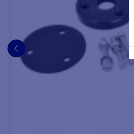
HAUPTPUNKTE:
INH
Einstellbare Verstärkung
1 - Pi
Geschwindigkeit 6.9s
1 - Sc
Automatischer Seegang
1 - Do
2 Jahre Herstellergarantie
Kurskorrektur in Schritten von 1° oder 10°