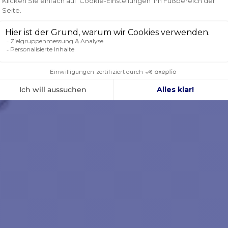
ALT DER PACKUNG :
nnenpilot TP22
hottstecker männlich/weiblich
kumentation als PDF