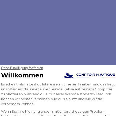
T
dose
Schottsteckdose
iblich
männlich/weiblich
85kg
ingang,
NMEA0183-Eingang, SimNet-
hl
Steuerung
✅
✅
x 60 x 610 mm