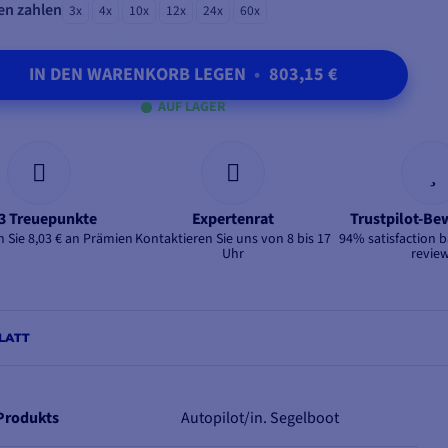
en zahlen
3x
4x
10x
12x
24x
60x
IN DEN WARENKORB LEGEN
•
803,15 €
AUF LAGER
3 Treuepunkte
Expertenrat
Trustpilot-B
 Sie 8,03 € an Prämien
Kontaktieren Sie uns von 8 bis 17
94% satisfaction 
Uhr
revie
LATT
 Produkts
Autopilot/in. Segelboot