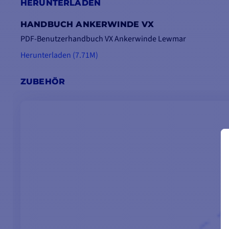
Mo
HERUNTERLADEN
Op
HANDBUCH ANKERWINDE VX
Ku
PDF-Benutzerhandbuch VX Ankerwinde Lewmar
z
Herunterladen (7.71M)
5
A
ZUBEHÖR
be
TECHNISCHE EIGENSCHAFTEN DER ANKERWI
SPINDELST
Spindelstock