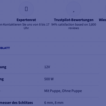
Expertenrat
Trustpilot-Bewertungen
Wie
en
Kontaktieren Sie uns von 8 bis 17
94% satisfaction based on 3,800
Uhr
reviews
BLATT
nung
12V
ung
500 W
e
Mit Puppe, Ohne Puppe
messer des Schlitzes
6 mm, 8 mm