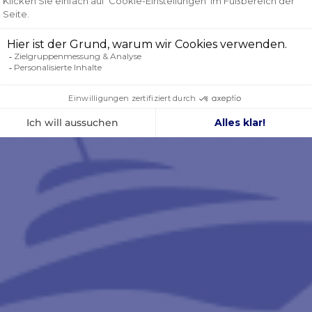
500W
6-7mm
12-16 mm
12 V
10m
675 kg
169 kg
126A
25m/min