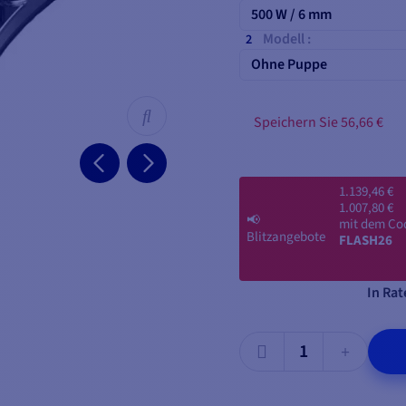
500 W / 6 mm
Modell :
Ohne Puppe
Speichern Sie 56,66 €
1.139,46 €
1.007,80 €
📢
mit dem Co
Blitzangebote
FLASH26
In Rat