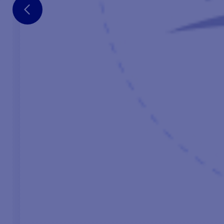
Stromkreisunterbrecher
Gewicht
HAUPTPUNKTE :
INH
Vertikale Ankerwinde
1 - 
Ohne Spindelstock
1 - 
Barbotin 6mm Norm ISO 4565
1 - I
IP67 Getriebemotor über Schnecke
1 - D
Deckseinheit aus Edelstahl