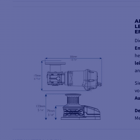
A
L
E
D
En
h
le
an
S
vo
Au
De
M
in
An