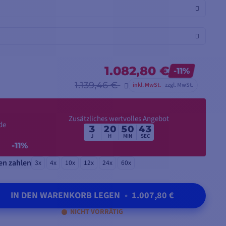
1.082,80 €
-11%
1.139,46 €
inkl. MwSt.
zzgl. MwSt.
Zusätzliches wertvolles Angebot
de
3
20
50
41
J
H
MIN
SEC
-11%
en zahlen
3x
4x
10x
12x
24x
60x
IN DEN WARENKORB LEGEN
•
1.007,80 €
NICHT VORRÄTIG