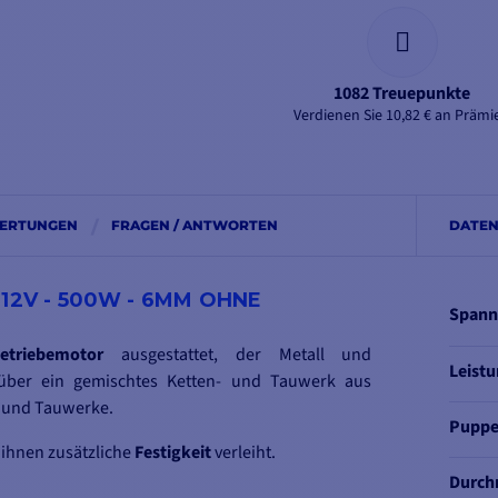
1082 Treuepunkte
Verdienen Sie 10,82 € an Prämi
ERTUNGEN
FRAGEN / ANTWORTEN
DATEN
12V - 500W - 6MM OHNE
Span
etriebemotor
ausgestattet, der Metall und
Leist
 über ein gemischtes Ketten- und Tauwerk aus
n und Tauwerke.
Pupp
s ihnen zusätzliche
Festigkeit
verleiht.
Durch