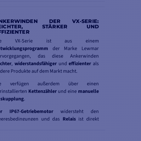
NKERWINDEN DER VX-SERIE:
EICHTER, STÄRKER UND
FFIZIENTER
ie VX-Serie ist aus einem
twicklungsprogramm
der Marke Lewmar
ervorgegangen, das diese Ankerwinden
ichter
,
widerstandsfähiger
und
effizienter
als
dere Produkte auf dem Markt macht.
ie verfügen außerdem über einen
rinstallierten
Kettenzähler
und eine
manuelle
skupplung
.
r IP67-Getriebemotor
widersteht den
eeresbedingungen und das
Relais
ist direkt
tegriert. Außerdem wird
die Installation
der
kerwinde durch die
flexible
Ausrichtung
des