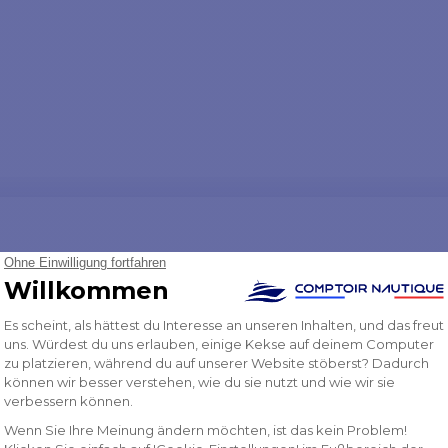
tors
erleichtert
.
tional: Komfortpaket erhältlich, das die
rbel
, den
Schutzschalter
und einen
Knopf
um
Heben und Senken
der Kette umfasst: oder
00W
lle
Montageanleitungen
finden Sie in der
igefügten
PDF-Dokumentation
.
NDE VX1 - 12V - 500W - 6MM MIT
OCK
VX1
VX1BC125006
✔️