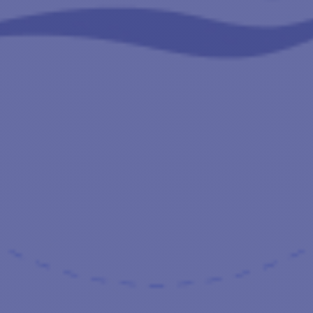
70A
12,5kg
ALT DER PACKUNG :
Ankerwinde VX1 12V 500W
6mm-Barbotin
P67-Getriebemotor + Relais
eckseinheit