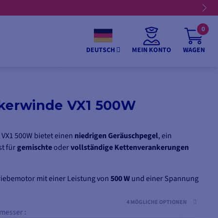
0
MEIN KONTO
WAGEN
DEUTSCH
nkerwinde VX1 500W
 VX1 500W bietet einen
niedrigen Geräuschpegel
, ein
st für
gemischte
oder
vollständige
Kettenverankerungen
riebemotor mit einer Leistung von
500 W
und einer Spannung
indelstock und mit einem
6-mm-Schlicker.
4 MÖGLICHE OPTIONEN
messer :