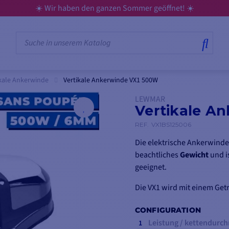
☀️ Wir haben den ganzen Sommer geöffnet! ☀️
ikale Ankerwinde
Vertikale Ankerwinde VX1 500W
LEWMAR
Vertikale A
REF.
VX1BS125006
Die elektrische Ankerwinde
beachtliches
Gewicht
und i
geeignet.
Die VX1 wird mit einem Get
von
12 V
geliefert, ohne Sp
CONFIGURATION
Leistung / kettendurch