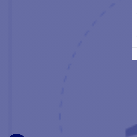
Leistung Motor
Kettenhemd: Kette (mm)
Art des Seils
Spannung
Für Boote bis
Maximale Zugkraft
Grenzbelastung bei der Arbeit
Normaler Stromzug
Maximale Hubgeschwindigkeit