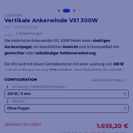
LEWMAR
Vertikale Ankerwinde VX1 300W
REF.
VX1BS123006
1 Bewertungen
Die elektrische Ankerwinde VX1 300W bietet einen
niedrigen
Geräuschpegel
, ein beachtliches
Gewicht
und ist kompatibel mit
gemischter
oder
vollständiger
Kettenverankerung
.
Die VX1 wird mit einem Getriebemotor mit einer Leistung von
300 W
und einer Spannung von
12 V
geliefert, ohne Spindelstock und mit
einem
6-mm-Schlicker.
CONFIGURATION
4 MÖGLICHE OPTIONEN
Leistung / kettendurchmesser :
300 W / 6 mm
Modell :
Ohne Puppe
Speichern Sie 53,88 €
1.035,20 €