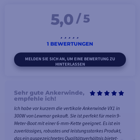
Alle
5,0
/ 5
Montageanleitungen
finden Sie in der
beigefügten
PDF-
Dokumentation
.
1 BEWERTUNGEN
MELDEN SIE SICH AN, UM EINE BEWERTUNG ZU
HINTERLASSEN
TECHNISCHE EIGENSCHAFTEN DER ANKERWINDE
VX1 - 12V - 300W - 6MM OHNE SPINDELSTOCK
VX1
Sehr gute Ankerwinde,
VX1BS123006
empfehle ich!
Ich habe vor kurzem die vertikale Ankerwinde VX1 in
Spindelstock
❌
300W von Lewmar gekauft. Sie ist perfekt für mein 9-
Meter-Boot mit einer 6-mm-Kette geeignet. Es ist ein
zuverlässiges, robustes und leistungsstarkes Produkt,
Motorleistung
300W
das ein ausgezeichnetes Qualitätsverhältnis bietet-