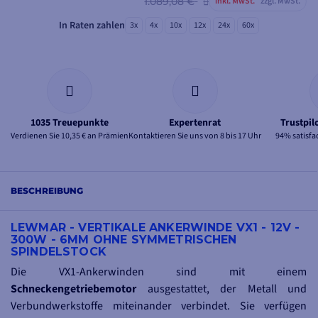
1.089,08 €
inkl. MwSt.
zzgl. MwSt.
In Raten zahlen
3x
4x
10x
12x
24x
60x
1035 Treuepunkte
Expertenrat
Trustpil
Verdienen Sie 10,35 € an Prämien
Kontaktieren Sie uns von 8 bis 17 Uhr
94% satisfa
BESCHREIBUNG
LEWMAR - VERTIKALE ANKERWINDE VX1 - 12V -
300W - 6MM OHNE SYMMETRISCHEN
SPINDELSTOCK
Die VX1-Ankerwinden sind mit einem
Schneckengetriebemotor
ausgestattet, der Metall und
Verbundwerkstoffe miteinander verbindet. Sie verfügen