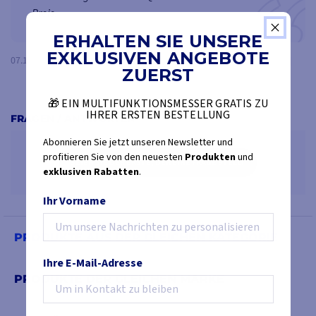
Preis.
Barbotin: Kette (mm)
6-7mm
ERHALTEN SIE UNSERE
Art des Seils
12-14 mm
EXKLUSIVEN ANGEBOTE
07.12.23, 11:46
Raoul
ZUERST
Spannung
12 V
🎁 EIN MULTIFUNKTIONSMESSER GRATIS ZU
IHRER ERSTEN BESTELLUNG
Für Boote bis
9m
FRAGEN / ANTWORTEN
Abonnieren Sie jetzt unseren Newsletter und
Maximale Zugkraft
400 kg
profitieren Sie von den neuesten
Produkten
und
SEIEN SIE DER ERSTE, DER EINE FRAGE STELLT
exklusiven Rabatten
.
Grenzbelastung bei der Arbeit
100 kg
Ihr Vorname
Normaler Stromzug
66A
PRODUKTE AUS DER GLEICHEN KATEGORIE
Maximale Hubgeschwindigkeit
25m/min
Ihre E-Mail-Adresse
PRODUKTE DER GLEICHEN MARKE
Stromkreisunterbrecher
50A