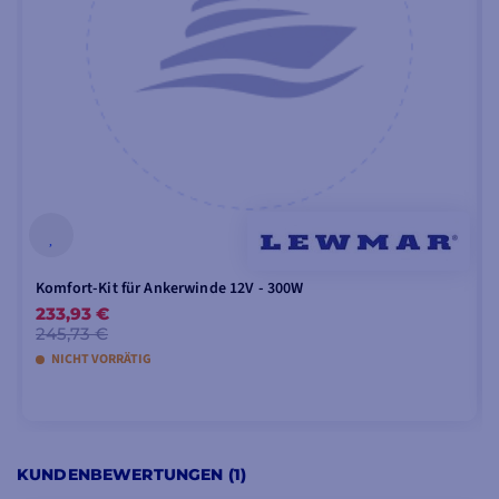
Kettenzähler
und eine
manuelle
Auskupplung
.
Der IP67-Getriebemotor
widersteht den
Meeresbedingungen und
das
Relais
ist direkt
integriert. Außerdem
wird
die Installation
der
Ankerwinde durch die
flexible
Ausrichtung
des
Komfort-Kit für Ankerwinde 12V - 300W
Motors
erleichtert
.
233,93 €
245,73 €
Optional: Komfortpaket
NICHT VORRÄTIG
erhältlich, das die
Kurbel
, den
Schutzschalter
und
einen
Knopf
zum
Heben
IN DEN WARENKORB LEGEN
und Senken
der Kette
KUNDENBEWERTUNGEN (1)
umfasst:
300W