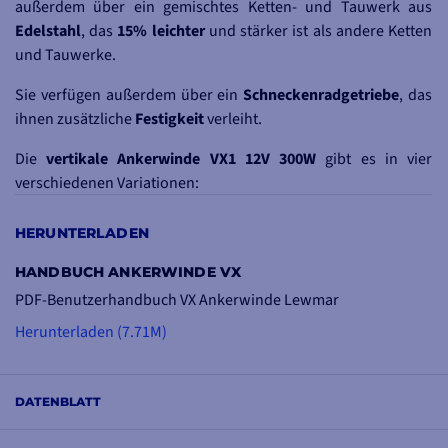
außerdem über ein gemischtes Ketten- und Tauwerk aus
Edelstahl
, das
15% leichter
und stärker ist als andere Ketten
und Tauwerke.
Sie verfügen außerdem über ein
Schneckenradgetriebe
, das
ihnen zusätzliche
Festigkeit
verleiht.
Die
vertikale Ankerwinde VX1 12V 300W
gibt es in vier
verschiedenen Variationen:
VX1BS123006
: Vertikale Ankerwinde VX1 12V 300W 6mm ohne
HERUNTERLADEN
Spindelstock
VX1BS123008
: vertikale Ankerwinde VX1 12V 300W 8mm ohne
HANDBUCH ANKERWINDE VX
Spindelstock
PDF-Benutzerhandbuch VX Ankerwinde Lewmar
VX1BC123006
: vertikale Ankerwinde VX1 12V 300W 6mm mit
Herunterladen (7.71M)
Spindelstock
VX1BC123008
: vertikale Ankerwinde VX1 12V 300W 8mm mit
Spindelstock
DATENBLATT