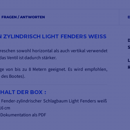
FRAGEN / ANTWORTEN
ZYLINDRISCH LIGHT FENDERS WEISS Ø
D
S
eschen sowohl horizontal als auch vertikal verwendet
as Ventil ist dadurch stärker.
L
ge von bis zu 8 Metern geeignet. Es wird empfohlen,
 des Bootes).
NHALT DER BOX :
- Fender-zylindrischer Schlagbaum Light Fenders weiß
16 cm
- Dokumentation als PDF