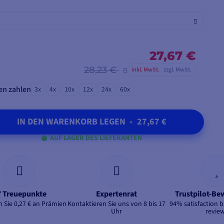
27,67 €
28,23 €
inkl. MwSt.
zzgl. MwSt.
en zahlen
3x
4x
10x
12x
24x
60x
IN DEN WARENKORB LEGEN
•
27,67 €
AUF LAGER DES LIEFERANTEN
7 Treuepunkte
Expertenrat
Trustpilot-B
 Sie 0,27 € an Prämien
Kontaktieren Sie uns von 8 bis 17
94% satisfaction 
Uhr
revie