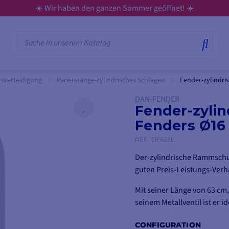
☀️ Wir haben den ganzen Sommer geöffnet! ☀️
sverteidigung
Parierstange-zylindrisches Schlagen
Fender-zylindri
DAN-FENDER
Fender-zylin
Fenders Ø16
REF.
DF623L
Der-zylindrische Rammschut
guten Preis-Leistungs-Verhä
Mit seiner Länge von 63 c
seinem Metallventil ist er i
CONFIGURATION