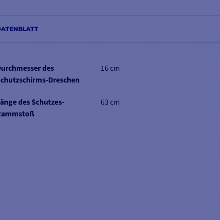
DATENBLATT
urchmesser des
16 cm
chutzschirms-Dreschen
änge des Schutzes-
63 cm
Rammstoß