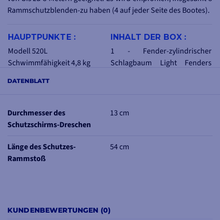
Rammschutzblenden-zu haben (4 auf jeder Seite des Bootes).
HAUPTPUNKTE :
INHALT DER BOX :
Modell 520L
1 - Fender-zylindrischer
Schwimmfähigkeit 4,8 kg
Schlagbaum Light Fenders
Zwei widerstandsfähige
weiß
Ø 13 cm
DATENBLATT
Augen
1 - Dokumentation als PDF
Ideal für Boote bis zu 8 m
Kann vertikal und horizontal
Durchmesser des
13 cm
verwendet werden
Schutzschirms-Dreschen
Länge des Schutzes-
54 cm
Rammstoß
KUNDENBEWERTUNGEN (0)