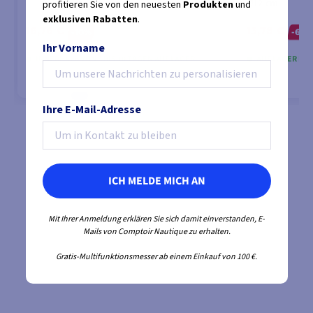
Ø12 cm
profitieren Sie von den neuesten
Produkten
und
von
exklusiven Rabatten
.
16,76 €
13,78 €
-10%
-6%
18,62 €
14,78 €
Ihr Vorname
INNERHALB VON 8 BIS 10 TAGEN AUF LAGER
AUF LAGER DE
Ihre E-Mail-Adresse
MODELLE ANSEHEN
MOD
ICH MELDE MICH AN
Mit Ihrer Anmeldung erklären Sie sich damit einverstanden, E-
Mails von Comptoir Nautique zu erhalten.
Gratis-Multifunktionsmesser ab einem Einkauf von 100 €.